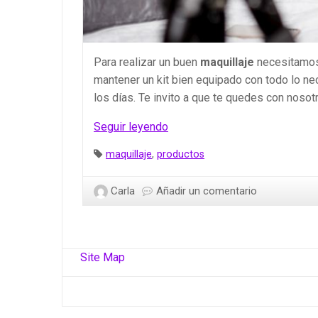
Para realizar un buen
maquillaje
necesitamos
mantener un kit bien equipado con todo lo nec
los días. Te invito a que te quedes con nosot
Productos
Seguir leyendo
esenciales
Etiquetas:
maquillaje
,
productos
para
un
Carla
Añadir un comentario
buen
maquillaje
Site Map