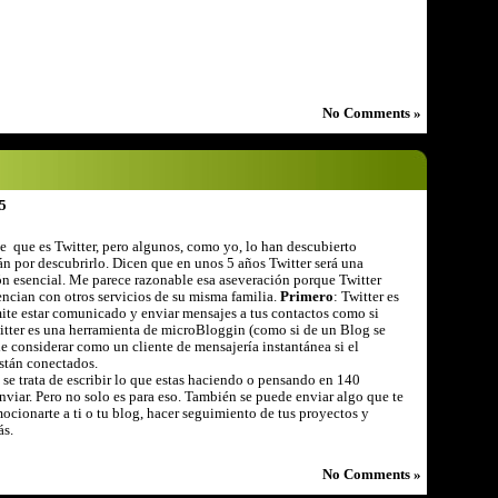
No Comments »
5
 que es Twitter, pero algunos, como yo, lo han descubierto
án por descubrirlo. Dicen que en unos 5 años Twitter será una
n esencial. Me parece razonable esa aseveración porque Twitter
rencian con otros servicios de su misma familia.
Primero
: Twitter es
ite estar comunicado y enviar mensajes a tus contactos como si
itter es una herramienta de microBloggin (como si de un Blog se
de considerar como un cliente de mensajería instantánea si el
stán conectados.
 se trata de escribir lo que estas haciendo o pensando en 140
enviar. Pero no solo es para eso. También se puede enviar algo que te
ocionarte a ti o tu blog, hacer seguimiento de tus proyectos y
ás.
No Comments »