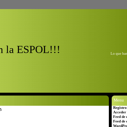
n la ESPOL!!!
Lo que har
Menu
Registro
5
Acceder
Feed de 
Feed de 
WordPre