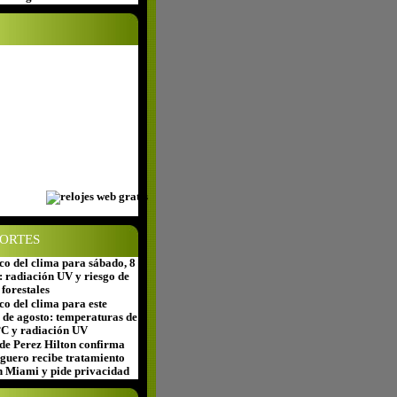
ORTES
co del clima para sábado, 8
: radiación UV y riesgo de
 forestales
co del clima para este
7 de agosto: temperaturas de
°C y radiación UV
de Perez Hilton confirma
oguero recibe tratamiento
n Miami y pide privacidad