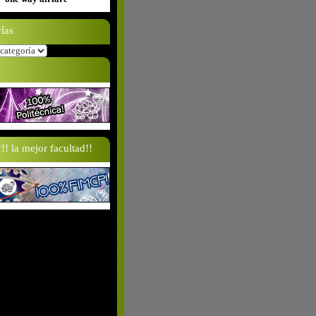
ías
s
! la mejor facultad!!