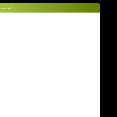
licious)
5