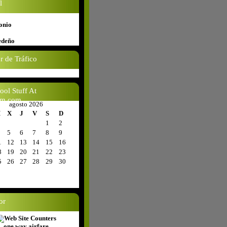
l
onio
edeño
 de Tráfico
ol Stuff At
m.com
agosto 2026
M
X
J
V
S
D
1
2
5
6
7
8
9
1
12
13
14
15
16
8
19
20
21
22
23
5
26
27
28
29
30
or
one way airfare