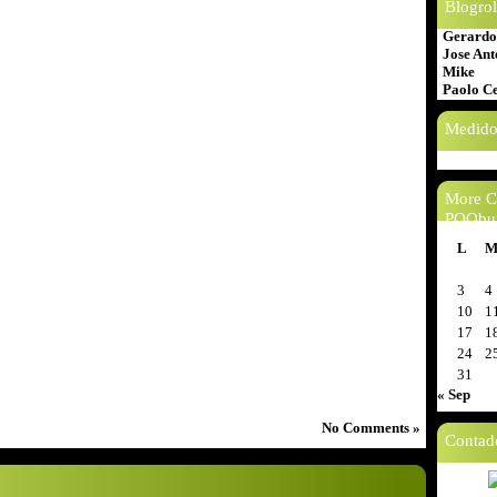
Blogrol
Gerardo
Jose Ant
Mike
Paolo C
Medidor
More Co
POQbu
L
3
4
10
1
17
1
24
2
31
« Sep
No Comments »
Contad