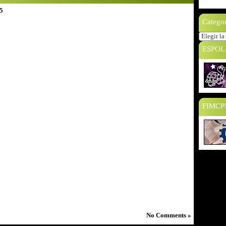
5
Categor
Categoría
ESPOL
FIMCP!!
No Comments »