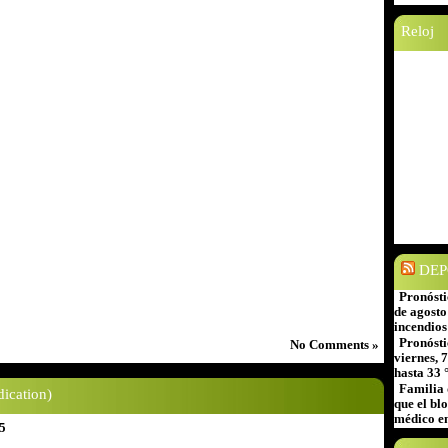
Reloj
DEP
Pronósti
de agosto
incendios
Pronósti
No Comments »
viernes, 
hasta 33 
Familia 
ication)
que el bl
médico e
5