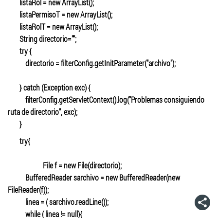
listaRol = new ArrayList();
listaPermisoT = new ArrayList();
listaRolT = new ArrayList();
String directorio="";
try {
directorio = filterConfig.getInitParameter("archivo");
} catch (Exception exc) {
filterConfig.getServletContext().log("Problemas consiguiendo
ruta de directorio", exc);
}
try{
File f = new File(directorio);
BufferedReader sarchivo = new BufferedReader(new
FileReader(f));
linea = ( sarchivo.readLine());
while ( linea != null){