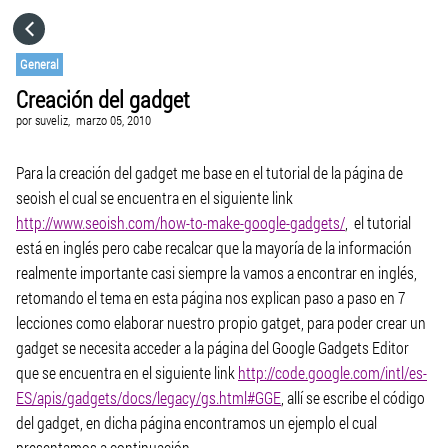
HOME
General
Creación del gadget
CATEGORÍAS
por
suveliz,
marzo 05, 2010
IR A
Para la creación del gadget me base en el tutorial de la página de
seoish el cual se encuentra en el siguiente link
http://www.seoish.com/how-to-make-google-gadgets/
, el tutorial
VISITA EL SITIO WEB
está en inglés pero cabe recalcar que la mayoría de la información
realmente importante casi siempre la vamos a encontrar en inglés,
retomando el tema en esta página nos explican paso a paso en 7
lecciones como elaborar nuestro propio gatget, para poder crear un
gadget se necesita acceder a la página del Google Gadgets Editor
que se encuentra en el siguiente link
http://code.google.com/intl/es-
ES/apis/gadgets/docs/legacy/gs.html#GGE
, allí se escribe el código
del gadget, en dicha página encontramos un ejemplo el cual
presentamos a continuación.