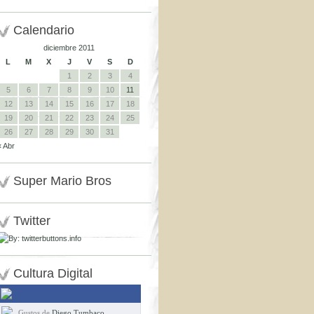
Calendario
diciembre 2011
L
M
X
J
V
S
D
1
2
3
4
5
6
7
8
9
10
11
12
13
14
15
16
17
18
19
20
21
22
23
24
25
26
27
28
29
30
31
« Abr
Super Mario Bros
Twitter
Cultura Digital
Gustos de
Diego Tumbaco