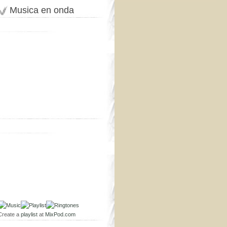
Musica en onda
Create a
playlist
at
MixPod.com