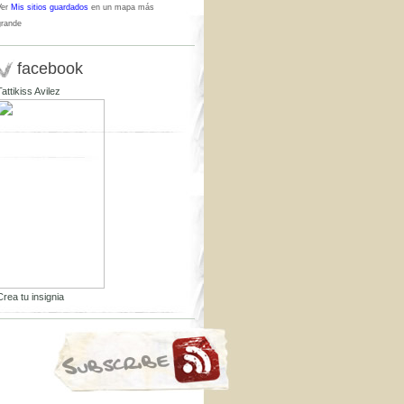
Ver
Mis sitios guardados
en un mapa más
grande
facebook
Tattikiss Avilez
Crea tu insignia