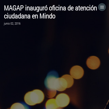
MAGAP inauguró oficina de atención
HOME
ciudadana en Mindo
junio 02, 2016
CATEGORÍAS
IR A
VISITA EL SITIO WEB