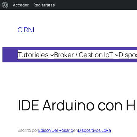
Acerca
Acceder
Registrarse
Saltar
de
al
WordPress
GIRNI
contenido
Tutoriales
Broker / Gestión IoT
Dispos
IDE Arduino con
Escrito por
Edison Del Rosario
en
Dispositivos LoRa