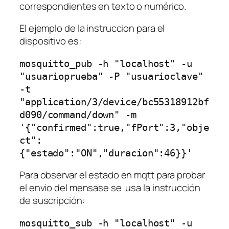
correspondientes en texto o numérico.
El ejemplo de la instruccion para el
dispositivo es:
mosquitto_pub -h "localhost" -u 
"usuarioprueba" -P "usuarioclave" 
-t 
"application/3/device/bc55318912bf
d090/command/down" -m 
'{"confirmed":true,"fPort":3,"obje
ct":
{"estado":"ON","duracion":46}}'
Para observar el estado en mqtt para probar
el envio del mensase se usa la instrucción
de suscripción:
mosquitto_sub -h "localhost" -u 