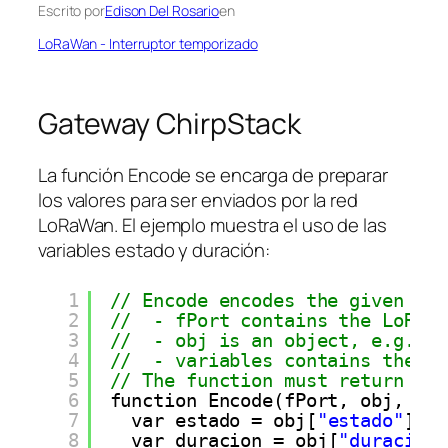
Escrito por
Edison Del Rosario
en
LoRaWan - Interruptor temporizado
Gateway ChirpStack
La función Encode se encarga de preparar
los valores para ser enviados por la red
LoRaWan. El ejemplo muestra el uso de las
variables estado y duración:
1
// Encode encodes the given obj
2
//  - fPort contains the LoRaWA
3
//  - obj is an object, e.g. {"
4
//  - variables contains the de
5
// The function must return an 
6
function Encode(fPort, obj, var
7
var estado 
=
obj[
"estado"
];
8
var duracion 
=
obj[
"duracion"