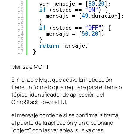
9
var mensaje 
=
[
50
,
20
];
10
if
(estado 
=
=
"ON"
) {
11
mensaje 
=
[
49
,duracion];
12
}
13
if
(estado 
=
=
"OFF"
) {
14
mensaje 
=
[
50
,
20
];
15
}
16
return
mensaje;
17
}
Mensaje MQTT
El mensaje Mqtt que activa la instrucción
tiene un formato que requiere para el tema o
tópico: identificador de aplicación del
ChirpStack, deviceEUI,
el mensaje contiene si se confirma la trama,
el puerto de la aplicación y un diccionario
"object" con las variables sus valores