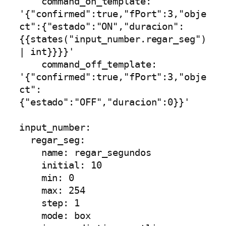
    command_on_template:  
'{"confirmed":true,"fPort":3,"obje
ct":{"estado":"ON","duracion":
{{states("input_number.regar_seg") 
| int}}}}'

    command_off_template: 
'{"confirmed":true,"fPort":3,"obje
ct":
{"estado":"OFF","duracion":0}}'

input_number:

  regar_seg:

    name: regar_segundos

    initial: 10

    min: 0

    max: 254

    step: 1

    mode: box
