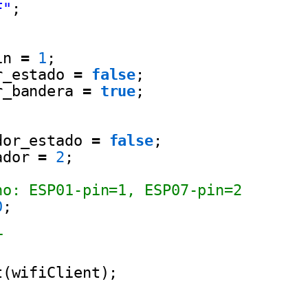
F"
;
in 
=
1
;
r_estado 
=
false
;
r_bandera 
=
true
;
dor_estado 
=
false
;
ador 
=
2
;
no: ESP01-pin=1, ESP07-pin=2
0
;
T
t(wifiClient);