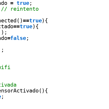
ado 
=
true
;
 
// reintento
nected()
=
=
true
){
ctado
=
=
true
){
();
ado
=
false
;
);
wifi
tivada
ensorActivado(){
e
;