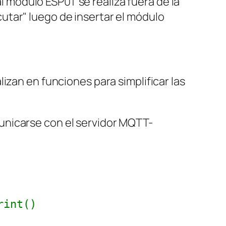
 al módulo ESP01 se realiza fuera de la
utar" luego de insertar el módulo
izan en funciones para simplificar las
comunicarse con el servidor MQTT-
rint()