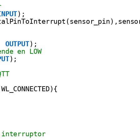
r
INPUT
);
talPinToInterrupt(sensor_pin),senso
, 
OUTPUT
);
ende en LOW
PUT
);
QTT
WL_CONNECTED){
 interruptor