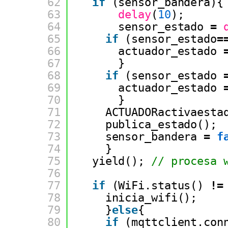
62
if
(sensor_bandera){
63
delay
(
10
);
64
sensor_estado 
=
65
if
(sensor_estado
=
66
actuador_estado 
67
}
68
if
(sensor_estado 
69
actuador_estado 
70
}
71
ACTUADORactivaesta
72
publica_estado();
73
sensor_bandera 
=
f
74
}
75
yield(); 
// procesa 
76
77
if
(WiFi.status() 
!
=
78
inicia_wifi();
79
}
else
{
80
if
(mqttclient.con