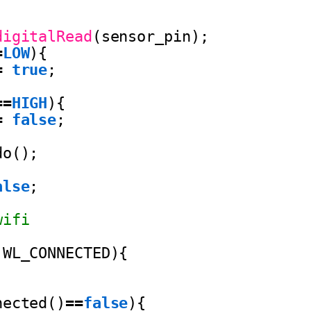
digitalRead
(sensor_pin);
=
LOW
){
=
true
;
=
=
HIGH
){
=
false
;
do();
alse
;
wifi
WL_CONNECTED){
nected()
=
=
false
){