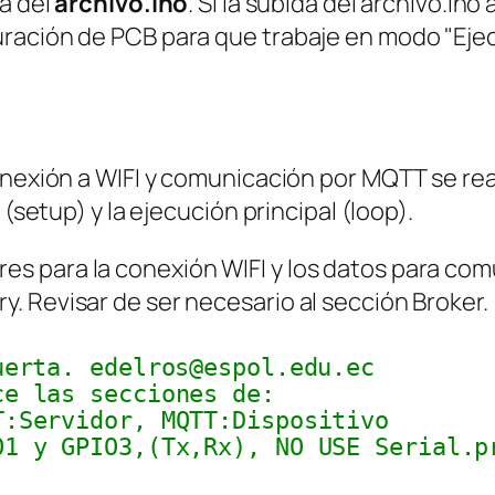
ga del
archivo.ino
. Si la subida del archivo.ino
ración de PCB para que trabaje en modo "Ejec
onexión a WIFI y comunicación por MQTT se real
 (setup) y la ejecución principal (loop).
valores para la conexión WIFI y los datos para 
. Revisar de ser necesario al sección Broker.
uerta. edelros@espol.edu.ec
ce las secciones de:
T:Servidor, MQTT:Dispositivo
O1 y GPIO3,(Tx,Rx), NO USE Serial.p