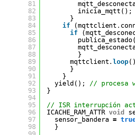
81
mqtt_desconect
82
inicia_mqtt();
83
}
84
if
(mqttclient.con
85
if
(mqtt_descone
86
publica_estado
87
mqtt_desconect
88
}
89
mqttclient.
loop
(
90
}
91
}
92
yield(); 
// procesa 
93
}
94
95
// ISR interrupción ac
96
ICACHE_RAM_ATTR 
void
s
97
sensor_bandera 
=
tru
98
}
99