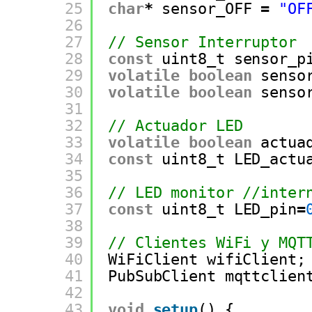
25
char
*
sensor_OFF 
=
"OF
26
27
// Sensor Interruptor
28
const
uint8_t sensor_p
29
volatile
boolean
senso
30
volatile
boolean
senso
31
32
// Actuador LED
33
volatile
boolean
actua
34
const
uint8_t LED_actu
35
36
// LED monitor //inter
37
const
uint8_t LED_pin
=
38
39
// Clientes WiFi y MQT
40
WiFiClient wifiClient;
41
PubSubClient mqttclien
42
43
void
setup
() {