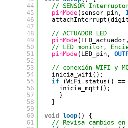
44
// SENSOR Interrupto
45
pinMode
(sensor_pin, 
46
attachInterrupt(digi
47
48
// ACTUADOR LED
49
pinMode
(LED_actuador
50
// LED monitor, Enci
51
pinMode
(LED_pin, 
OUT
52
53
// conexión WIFI y M
54
inicia_wifi();
55
if
(WiFi.status() 
=
=
56
inicia_mqtt();
57
}
58
}
59
60
void
loop
() {
61
// Revisa cambios en