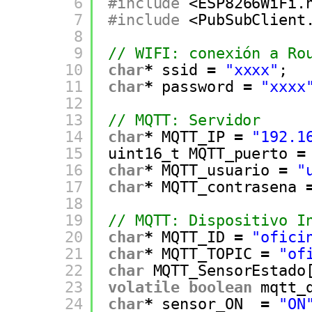
6
#include
<ESP8266WiFi.
7
#include
<PubSubClient
8
9
// WIFI: conexión a Ro
10
char
*
ssid 
=
"xxxx"
;
11
char
*
password 
=
"xxxx
12
13
// MQTT: Servidor
14
char
*
MQTT_IP 
=
"192.1
15
uint16_t MQTT_puerto 
=
16
char
*
MQTT_usuario 
=
"
17
char
*
MQTT_contrasena 
18
19
// MQTT: Dispositivo I
20
char
*
MQTT_ID 
=
"ofici
21
char
*
MQTT_TOPIC 
=
"of
22
char
MQTT_SensorEstado
23
volatile
boolean
mqtt_
24
char
*
sensor_ON  
=
"ON