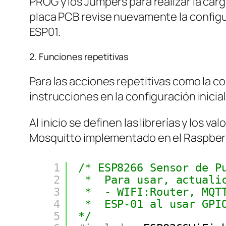
PROG y los Jumpers para realizar la car
placa PCB revise nuevamente la configu
ESP01.
2. Funciones repetitivas
Para las acciones repetitivas como la c
instrucciones en la configuración inicial
Al inicio se definen las librerías y los 
Mosquitto implementado en el Raspberry
1
/* ESP8266 Sensor de P
2
*  Para usar, actuali
3
*  - WIFI:Router, MQT
4
*  ESP-01 al usar GPI
5
*/