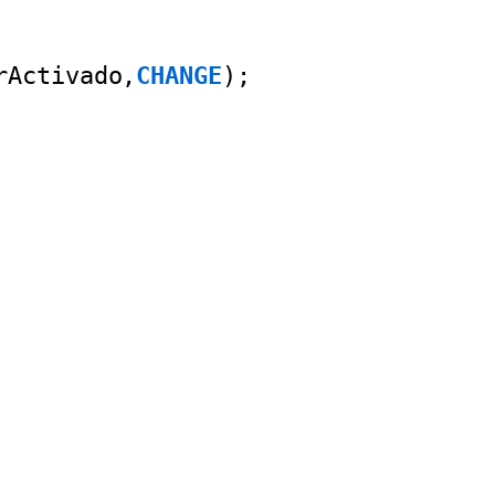
rActivado,
CHANGE
);