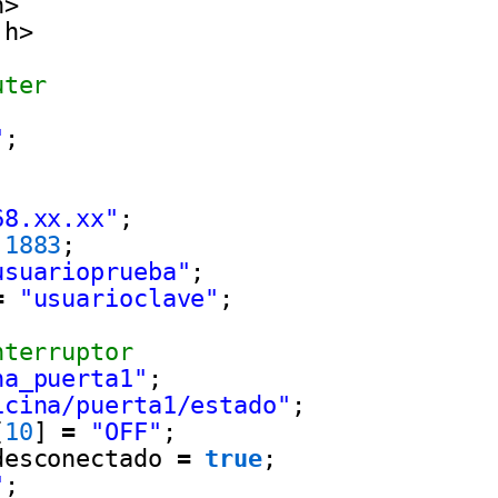
h>
.h>
uter
"
;
68.xx.xx"
;
1883
;
usuarioprueba"
;
=
"usuarioclave"
;
nterruptor
na_puerta1"
;
icina/puerta1/estado"
;
[
10
] 
=
"OFF"
;
desconectado 
=
true
;
"
;