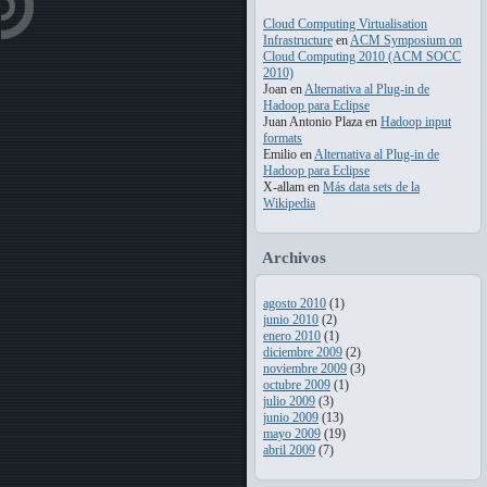
Cloud Computing Virtualisation
Infrastructure
en
ACM Symposium on
Cloud Computing 2010 (ACM SOCC
2010)
Joan
en
Alternativa al Plug-in de
Hadoop para Eclipse
Juan Antonio Plaza
en
Hadoop input
formats
Emilio
en
Alternativa al Plug-in de
Hadoop para Eclipse
X-allam
en
Más data sets de la
Wikipedia
Archivos
agosto 2010
(1)
junio 2010
(2)
enero 2010
(1)
diciembre 2009
(2)
noviembre 2009
(3)
octubre 2009
(1)
julio 2009
(3)
junio 2009
(13)
mayo 2009
(19)
abril 2009
(7)