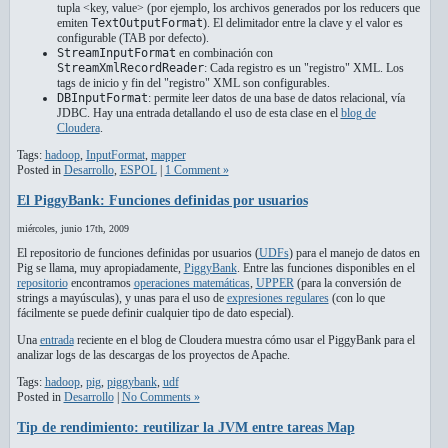
tupla <key, value> (por ejemplo, los archivos generados por los reducers que
emiten
TextOutputFormat
). El delimitador entre la clave y el valor es
configurable (TAB por defecto).
StreamInputFormat
en combinación con
StreamXmlRecordReader
: Cada registro es un "registro" XML. Los
tags de inicio y fin del "registro" XML son configurables.
DBInputFormat
: permite leer datos de una base de datos relacional, vía
JDBC. Hay una entrada detallando el uso de esta clase en el
blog de
Cloudera
.
Tags:
hadoop
,
InputFormat
,
mapper
Posted in
Desarrollo
,
ESPOL
|
1 Comment »
El PiggyBank: Funciones definidas por usuarios
miércoles, junio 17th, 2009
El repositorio de funciones definidas por usuarios (
UDFs
) para el manejo de datos en
Pig se llama, muy apropiadamente,
PiggyBank
. Entre las funciones disponibles en el
repositorio
encontramos
operaciones matemáticas
,
UPPER
(para la conversión de
strings a mayúsculas), y unas para el uso de
expresiones regulares
(con lo que
fácilmente se puede definir cualquier tipo de dato especial).
Una
entrada
reciente en el blog de Cloudera muestra cómo usar el PiggyBank para el
analizar logs de las descargas de los proyectos de Apache.
Tags:
hadoop
,
pig
,
piggybank
,
udf
Posted in
Desarrollo
|
No Comments »
Tip de rendimiento: reutilizar la JVM entre tareas Map