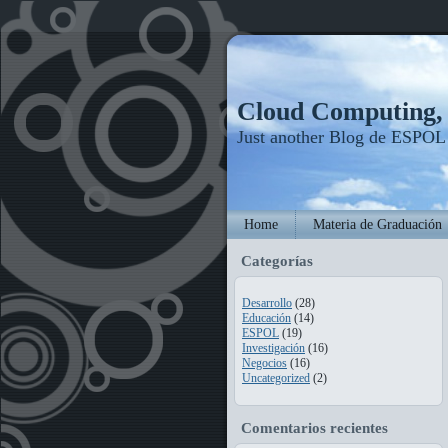
Cloud Computing
Just another Blog de ESPOL
Home
Materia de Graduación
Categorías
Desarrollo
(28)
Educación
(14)
ESPOL
(19)
Investigación
(16)
Negocios
(16)
Uncategorized
(2)
Comentarios recientes