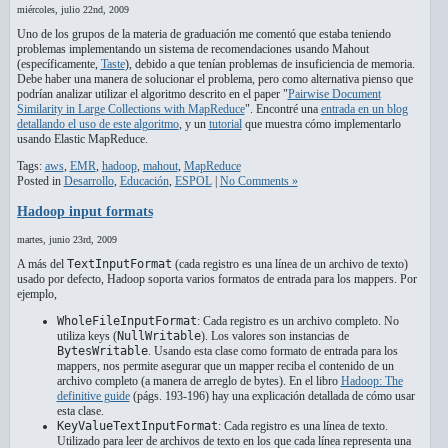
miércoles, julio 22nd, 2009
Uno de los grupos de la materia de graduación me comentó que estaba teniendo
problemas implementando un sistema de recomendaciones usando Mahout
(específicamente,
Taste
), debido a que tenían problemas de insuficiencia de memoria.
Debe haber una manera de solucionar el problema, pero como alternativa pienso que
podrían analizar utilizar el algoritmo descrito en el paper "
Pairwise Document
Similarity in Large Collections with MapReduce
". Encontré una
entrada en un blog
detallando el uso de este algoritmo
, y un
tutorial
que muestra cómo implementarlo
usando Elastic MapReduce.
Tags:
aws
,
EMR
,
hadoop
,
mahout
,
MapReduce
Posted in
Desarrollo
,
Educación
,
ESPOL
|
No Comments »
Hadoop input formats
martes, junio 23rd, 2009
A más del
TextInputFormat
(cada registro es una línea de un archivo de texto)
usado por defecto, Hadoop soporta varios formatos de entrada para los mappers. Por
ejemplo,
WholeFileInputFormat
: Cada registro es un archivo completo. No
utiliza keys (
NullWritable
). Los valores son instancias de
BytesWritable
. Usando esta clase como formato de entrada para los
mappers, nos permite asegurar que un mapper reciba el contenido de un
archivo completo (a manera de arreglo de bytes). En el libro
Hadoop: The
definitive guide
(págs. 193-196) hay una explicación detallada de cómo usar
esta clase.
KeyValueTextInputFormat
: Cada registro es una línea de texto.
Utilizado para leer de archivos de texto en los que cada línea representa una