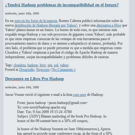
¿Tendrá Hadoop problemas de incompatibilidad en el futuro?
miércoles, junio 10th, 2009
En un
post en los foros de la materia
, Romeo Cabrera publicó información sobre la
nueva
distribución de Hadoop liberada por Yahoo!
, y sobre una
alternativa a Hive
que
Yahoo! planea lanzar en un futuro. Lo bueno de todo esto, es que mientras más
respaldo tenga Hadoop y sus sub-proyectos de gigantes como Yahoo!, más probable
es que otras empresas conozcan de las ventajas de esta herramienta para el
procesamiento masivo de datos y se animen a adoptarla (o al menos, probarla). Por
otro lado, el problema que se puede presentar es que a medida que empresas como
Cloudera y Yahoo! empiezan a parchar el código de Apache Hadoop de manera
independiente, surjan incompatibilidades y problemas difíciles de rastrear.
Tags:
cloudera
,
hadoop
,
hive
,
pig
,
sql
,
yahoo
Posted in
Desarrollo
,
Negocios
|
No Comments »
Descuento en Libro Pro Hadoop
miércoles, junio 10th, 2009
Jason Venner envió el siguiente e-mail a la lista
core-user
de Hadoop:
From: jason hadoop <jason.hadoop@gmail.com>
To: core-user@hadoop.apache.org
Date: Tue, 9 Jun 2009 19:15:24 -0700
Subject: [
ADV
] Blatant marketing of the book Pro Hadoop. In
honor of the 09 summit here is a 50% off coupon,
In honor of the Hadoop Summit on June 10th(tomorrow), Apress
has agreed to provide some conference swag, in the form of a 50%