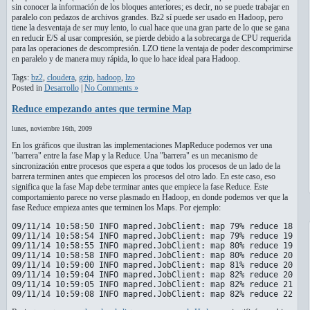
sin conocer la información de los bloques anteriores; es decir, no se puede trabajar en
paralelo con pedazos de archivos grandes. Bz2 sí puede ser usado en Hadoop, pero
tiene la desventaja de ser muy lento, lo cual hace que una gran parte de lo que se gana
en reducir E/S al usar compresión, se pierde debido a la sobrecarga de CPU requerida
para las operaciones de descompresión. LZO tiene la ventaja de poder descomprimirse
en paralelo y de manera muy rápida, lo que lo hace ideal para Hadoop.
Tags:
bz2
,
cloudera
,
gzip
,
hadoop
,
lzo
Posted in
Desarrollo
|
No Comments »
Reduce empezando antes que termine Map
lunes, noviembre 16th, 2009
En los gráficos que ilustran las implementaciones MapReduce podemos ver una
"barrera" entre la fase Map y la Reduce. Una "barrera" es un mecanismo de
sincronización entre procesos que espera a que todos los procesos de un lado de la
barrera terminen antes que empiecen los procesos del otro lado. En este caso, eso
significa que la fase Map debe terminar antes que empiece la fase Reduce. Este
comportamiento parece no verse plasmado en Hadoop, en donde podemos ver que la
fase Reduce empieza antes que terminen los Maps. Por ejemplo:
09/11/14 10:58:50 INFO mapred.JobClient: map 79% reduce 18%

09/11/14 10:58:54 INFO mapred.JobClient: map 79% reduce 19%

09/11/14 10:58:55 INFO mapred.JobClient: map 80% reduce 19%

09/11/14 10:58:58 INFO mapred.JobClient: map 80% reduce 20%

09/11/14 10:59:00 INFO mapred.JobClient: map 81% reduce 20%

09/11/14 10:59:04 INFO mapred.JobClient: map 82% reduce 20%

09/11/14 10:59:05 INFO mapred.JobClient: map 82% reduce 21%

09/11/14 10:59:08 INFO mapred.JobClient: map 82% reduce 22%