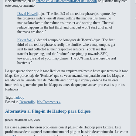
Recientemente, en un
thread en la lista common-user de Hadoop
se justificó muy bien
este comportamiento.
David Howell
dijo: "The first 2/3 of the reduce phase (as reported by
the progress meters) are all about getting the map results from the
map tasktracker to the reduce tasktracker and sorting them. The real
reduce happens in the last third, and that part won't start until all of
the maps are done. "
Kevin Weil
(líder del equipo de Analytics de Twitter) dijo: "The first
third of the reduce phase is really the shuffle, where map outputs get
sent to and collected at their respective refucers. You'll see this
transfer happening, and the "reduce" creeping up towards 33%,
towards the end of your map phase. The 33% mark is where the real
barrier is."
Lo que quiere decir que la fase Reduce no empieza realmente hasta que termina la fase
Map. Ese porcentaje de "Reduce" que se ve avanzando en paralelo con los Maps, en
realidad es la llamada fase de "Shuffle and Sort" que copia y ordena los valores
intermedios generados por los Mappers antes de que puedan ser procesados por los
Reducers.
Tags:
hadoop
Posted in
Desarrollo
|
No Comments »
Alternativa al Plug-in de Hadoop para Eclipse
jueves, noviembre 5th, 2009
En clase algunos tuvieron problemas con el plug-in de Hadoop para Eclipse. Este
problema se debe a que el mantenimiento del plug-in ha sido descontinuado. Leí en un