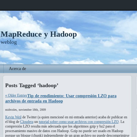
, MapReduce y Hadoop
 weblog
Acerca de
Posts Tagged ‘hadoop’
« Older Entries
Tip de rendimiento: Usar compresión LZO para
archivos de entrada en Hadoop
miércoles, noviembre 18th, 2009
Kevin Weil
de Twitter (a quien mencioné en mi entrada anterior) acaba de publicar en
el blog de
Cloudera
un
tutorial sobre como usar archivos con compresión LZO
. La
compresión LZO resulta más adecuada que los algoritmos gzip y bz2 para el
procesamiento masivo de datos con Hadoop. Gzip no puede ser usado en Hadoop
porque un bloque (chunk) independiente de un gran archivo no puede descomprimirse