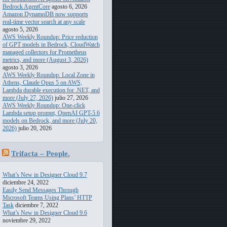
Bedrock AgentCore
agosto 6, 2026
Amazon DynamoDB now supports
real-time vector search at any scale
agosto 5, 2026
AWS Weekly Roundup: Price reduction
of GPT models in Bedrock, CloudWatch
managed collectors for Prometheus
metrics, and more (August 3, 2026)
agosto 3, 2026
AWS Weekly Roundup: Local Zone in
Athens, Claude Opus 5 on AWS,
Lambda durable execution for .NET, and
more (July 27, 2026)
julio 27, 2026
AWS Weekly Roundup: One-click
Lambda setup prompt, OpenAI GPT-5.6
models on Bedrock, and more (July 20,
2026)
julio 20, 2026
Trifacta – People.
Transforming. Data
What’s New in Designer Cloud 9.7
diciembre 24, 2022
Easily Send Messages Through
Microsoft Teams Using Plans’ HTTP
Task
diciembre 7, 2022
What’s New in Designer Cloud 9.6
noviembre 29, 2022