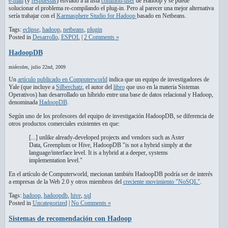
e-mail
(y
respuestas
) enviado a la lista
common-user
de Hadoop y se puede
solucionar el problema re-compilando el plug-in. Pero al parecer una mejor alternativa
sería trabajar con el
Karmasphere Studio for Hadoop
basado en Netbeans.
Tags:
eclipse
,
hadoop
,
netbeans
,
plugin
Posted in
Desarrollo
,
ESPOL
|
2 Comments »
HadoopDB
miércoles, julio 22nd, 2009
Un
artículo publicado en Computerworld
indica que un equipo de investigadores de
Yale (que incluye a
Silberchatz
, el autor del
libro
que uso en la materia Sistemas
Operativos) han desarrollado un híbrido entre una base de datos relacional y Hadoop,
denominada
HadoopDB
.
Según uno de los profesores del equipo de investigación HadoopDB, se diferencia de
otros productos comerciales existentes en que:
[...] unlike already-developed projects and vendors such as Aster
Data, Greenplum or Hive, HadoopDB "is not a hybrid simply at the
language/interface level. It is a hybrid at a deeper, systems
implementation level."
En el artículo de Computerworld, mecionan también HadoopDB podría ser de interés
a empresas de la Web 2.0 y otros miembros del
creciente movimiento "NoSQL"
.
Tags:
hadoop
,
hadoopdb
,
hive
,
sql
Posted in
Uncategorized
|
No Comments »
Sistemas de recomendación con Hadoop