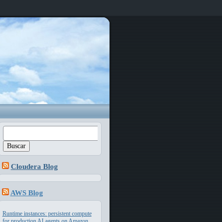
Buscar:
Cloudera Blog
AWS Blog
Runtime instances: persistent compute
for production AI agents on Amazon