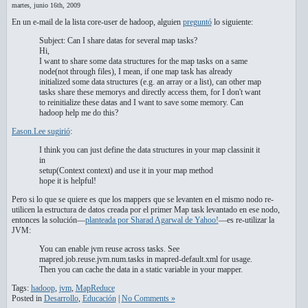
martes, junio 16th, 2009
En un e-mail de la lista core-user de hadoop, alguien
preguntó
lo siguiente:
Subject: Can I share datas for several map tasks?
Hi,
I want to share some data structures for the map tasks on a same
node(not through files), I mean, if one map task has already
initialized some data structures (e.g. an array or a list), can other map
tasks share these memorys and directly access them, for I don't want
to reinitialize these datas and I want to save some memory. Can
hadoop help me do this?
Eason.Lee sugirió
:
I think you can just define the data structures in your map classinit it
in
setup(Context context) and use it in your map method
hope it is helpful!
Pero si lo que se quiere es que los mappers que se levanten en el mismo nodo re-
utilicen la estructura de datos creada por el primer Map task levantado en ese nodo,
entonces la solución—
planteada por Sharad Agarwal de Yahoo!
—es re-utilizar la
JVM:
You can enable jvm reuse across tasks. See
mapred.job.reuse.jvm.num.tasks in mapred-default.xml for usage.
Then you can cache the data in a static variable in your mapper.
Tags:
hadoop
,
jvm
,
MapReduce
Posted in
Desarrollo
,
Educación
|
No Comments »