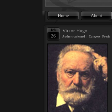
Home
About
Victor Hugo
feb
26
Author: carlemed | Category:
Poesia