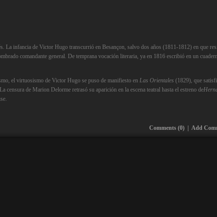
és. La infancia de Victor Hugo transcurrió en Besançon, salvo dos años (1811-1812) en que res
ombrado comandante general. De temprana vocación literaria, ya en 1816 escribió en un cuader
ismo, el virtuosismo de Victor Hugo se puso de manifiesto en
Las Orientales
(1829), que satisfi
a censura de Marion Delorme retrasó su aparición en la escena teatral hasta el estreno de
Hern
se.
Comments (0)
|
Add Com