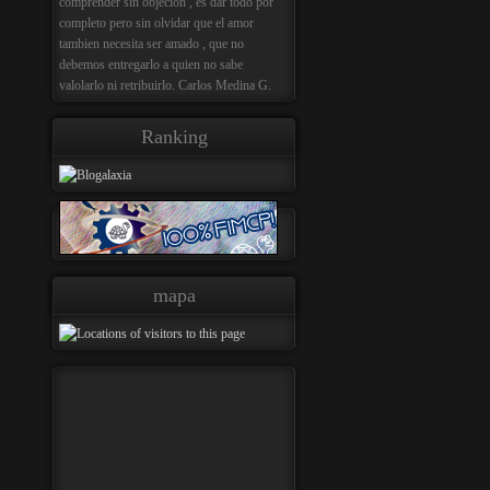
comprender sin objecion , es dar todo por
completo pero sin olvidar que el amor
tambien necesita ser amado , que no
debemos entregarlo a quien no sabe
valolarlo ni retribuirlo. Carlos Medina G.
Ranking
mapa