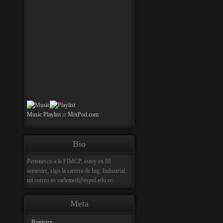
Music
Playlist
at
MixPod.com
Bio
Pertenesco a la FIMCP, estoy en III
semestre, sigo la carrera de Ing. Industrial.
mi correo es carlemed@espol.edu.ec.
Meta
Registro