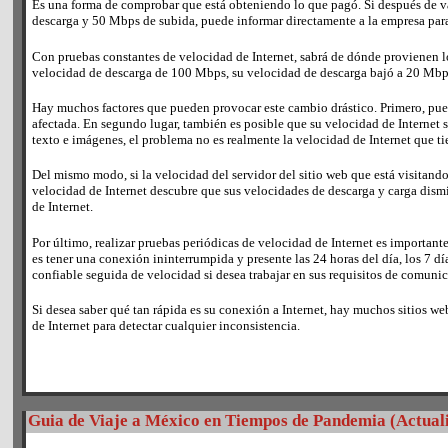
Es una forma de comprobar que está obteniendo lo que pagó. Si después de va
descarga y 50 Mbps de subida, puede informar directamente a la empresa para
Con pruebas constantes de velocidad de Internet, sabrá de dónde provienen lo
velocidad de descarga de 100 Mbps, su velocidad de descarga bajó a 20 Mbp
Hay muchos factores que pueden provocar este cambio drástico. Primero, puede
afectada. En segundo lugar, también es posible que su velocidad de Internet 
texto e imágenes, el problema no es realmente la velocidad de Internet que t
Del mismo modo, si la velocidad del servidor del sitio web que está visitando
velocidad de Internet descubre que sus velocidades de descarga y carga dismi
de Internet.
Por último, realizar pruebas periódicas de velocidad de Internet es importan
es tener una conexión ininterrumpida y presente las 24 horas del día, los 7 d
confiable seguida de velocidad si desea trabajar en sus requisitos de comunic
Si desea saber qué tan rápida es su conexión a Internet, hay muchos sitios w
de Internet para detectar cualquier inconsistencia.
Guia de Viaje a México en Tiempos de Pandemia (Actual