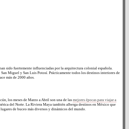
an sido fuertemente influenciadas por la arquitectura colonial española.
n Miguel y San Luis Potosí. Prácticamente todos los destinos interiores de
hace más de 2000 años.
cún, los meses de Marzo a Abril son una de las
mejores épocas para viajar a
América del Norte. La Riviera Maya también alberga destinos en México que
s lugares de buceo más diversos y dinámicos del mundo.