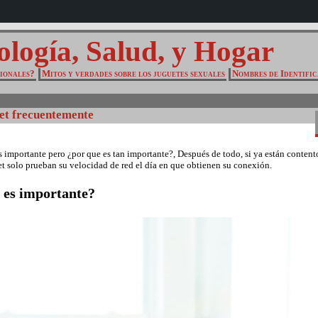
ología, Salud, y Hogar
cionales?
Mitos y verdades sobre los juguetes sexuales
Nombres de Identific
net frecuentemente
importante pero ¿por que es tan importante?, Después de todo, si ya están contento
net solo prueban su velocidad de red el día en que obtienen su conexión.
e es importante?