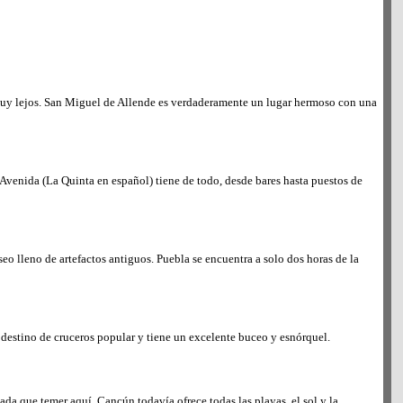
s muy lejos. San Miguel de Allende es verdaderamente un lugar hermoso con una
 Avenida (La Quinta en español) tiene de todo, desde bares hasta puestos de
o lleno de artefactos antiguos. Puebla se encuentra a solo dos horas de la
n destino de cruceros popular y tiene un excelente buceo y esnórquel.
nada que temer aquí. Cancún todavía ofrece todas las playas, el sol y la