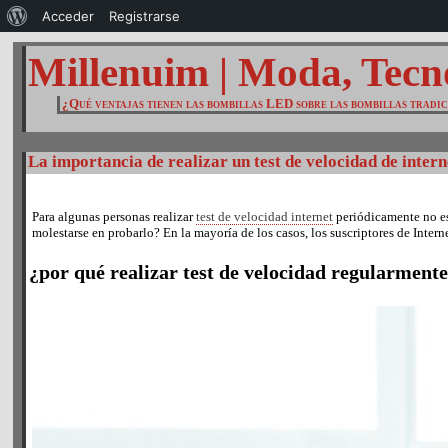
Acerca
Acceder
Registrarse
de
Millenuim | Moda, Tecn
WordPress
¿Qué ventajas tienen las bombillas LED sobre las bombillas tradi
La importancia de realizar un test de velocidad de inter
Para algunas personas realizar
test de velocidad internet
periódicamente no es 
molestarse en probarlo? En la mayoría de los casos, los suscriptores de Inter
¿por qué realizar test de velocidad regularment