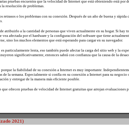
rias pruebas encuentra que la velocidad de Internet que está obteniendo está por 
 la resolución de problemas.
s retrasos o los problemas con su conexión. Después de un año de buena y rápida co
s.
 atribuirlo a la cantidad de personas que viven actualmente en su hogar. Si hay tr
se vea afectada por el hardware y la configuración del software que tiene actualmen
iene, sino los muchos elementos que está esperando para cargar en su navegador.
 es particularmente lenta, eso también puede afectar la carga del sitio web y la exp
nuyeron significativamente, entonces sabrá con confianza que la causa de la desace
te porque la fiabilidad de su conexión a Internet es muy importante. Independientem
ías de la semana. Especialmente si confía en su conexión a Internet para su negocio 
ación y entregar de la manera más eficiente posible.
eb que ofrecen pruebas de velocidad de Internet gratuitas que arrojan evaluaciones 
izado 2021)