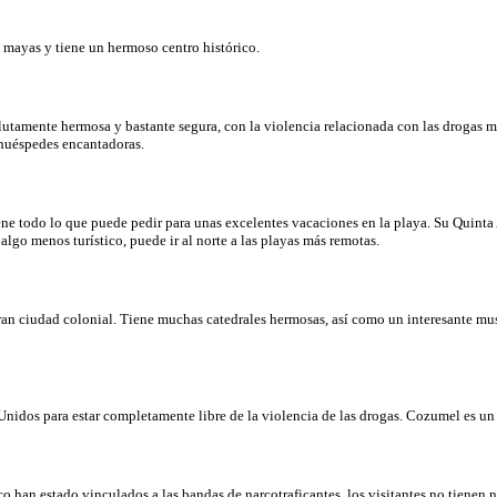
s mayas y tiene un hermoso centro histórico.
solutamente hermosa y bastante segura, con la violencia relacionada con las droga
 huéspedes encantadoras.
iene todo lo que puede pedir para unas excelentes vacaciones en la playa. Su Quinta
 algo menos turístico, puede ir al norte a las playas más remotas.
an ciudad colonial. Tiene muchas catedrales hermosas, así como un interesante muse
s Unidos para estar completamente libre de la violencia de las drogas. Cozumel es u
co han estado vinculados a las bandas de narcotraficantes, los visitantes no tienen 