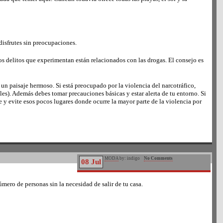
disfrutes sin preocupaciones.
os delitos que experimentan están relacionados con las drogas. El consejo es
y un paisaje hermoso. Si está preocupado por la violencia del narcotráfico,
s). Además debes tomar precauciones básicas y estar alerta de tu entorno. Si
y evite esos pocos lugares donde ocurre la mayor parte de la violencia por
MODA
by: indigo
No Comments
08 Jul
ero de personas sin la necesidad de salir de tu casa.