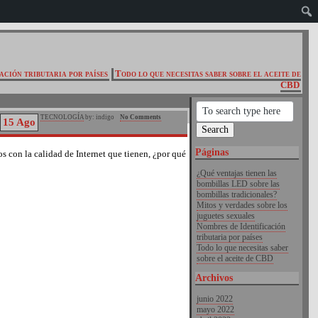
ación tributaria por países
Todo lo que necesitas saber sobre el aceite de
CBD
TECNOLOGÍA
by: indigo
No Comments
15 Ago
Páginas
s con la calidad de Internet que tienen, ¿por qué
¿Qué ventajas tienen las
bombillas LED sobre las
bombillas tradicionales?
Mitos y verdades sobre los
juguetes sexuales
Nombres de Identificación
tributaria por países
Todo lo que necesitas saber
sobre el aceite de CBD
Archivos
junio 2022
mayo 2022