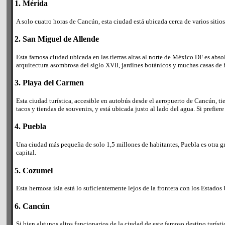
1. Mérida
A solo cuatro horas de Cancún, esta ciudad está ubicada cerca de varios sitio
2. San Miguel de Allende
Esta famosa ciudad ubicada en las tierras altas al norte de México DF es ab
arquitectura asombrosa del siglo XVII, jardines botánicos y muchas casas de
3. Playa del Carmen
Esta ciudad turística, accesible en autobús desde el aeropuerto de Cancún, t
tacos y tiendas de souvenirs, y está ubicada justo al lado del agua. Si prefiere
4. Puebla
Una ciudad más pequeña de solo 1,5 millones de habitantes, Puebla es otra gr
capital.
5. Cozumel
Esta hermosa isla está lo suficientemente lejos de la frontera con los Estado
6. Cancún
Si bien algunos altos funcionarios de la ciudad de este famoso destino turísti