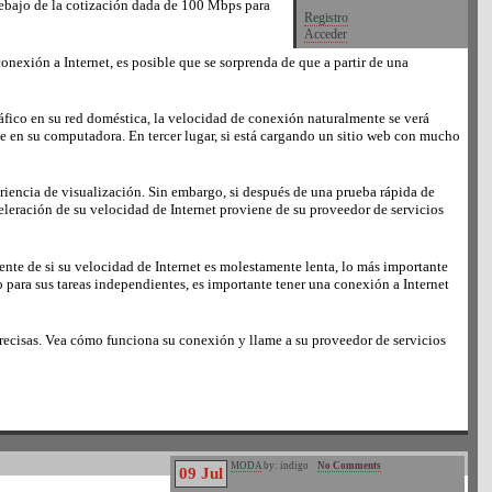
debajo de la cotización dada de 100 Mbps para
Registro
Acceder
nexión a Internet, es posible que se sorprenda de que a partir de una
áfico en su red doméstica, la velocidad de conexión naturalmente se verá
te en su computadora. En tercer lugar, si está cargando un sitio web con mucho
eriencia de visualización. Sin embargo, si después de una prueba rápida de
leración de su velocidad de Internet proviene de su proveedor de servicios
ente de si su velocidad de Internet es molestamente lenta, lo más importante
o para sus tareas independientes, es importante tener una conexión a Internet
precisas. Vea cómo funciona su conexión y llame a su proveedor de servicios
MODA
by: indigo
No Comments
09 Jul