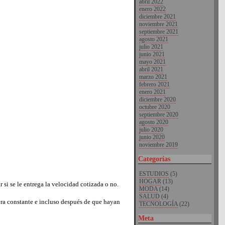
abril 2022
enero 2022
diciembre 2021
noviembre 2021
septiembre 2021
agosto 2021
julio 2021
junio 2021
mayo 2021
abril 2021
marzo 2021
febrero 2021
enero 2021
diciembre 2020
octubre 2020
septiembre 2020
agosto 2020
julio 2020
junio 2020
noviembre 2019
Categorías
ESTUDIOS
(5)
HOGAR
(13)
 si se le entrega la velocidad cotizada o no.
MODA
(14)
SALUD
(4)
era constante e incluso después de que hayan
TECNOLOGÍA
(22)
Meta