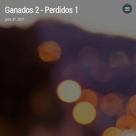
Ganados 2 - Perdidos 1
HOME
julio 31, 2011
CATEGORÍAS
IR A
VISITA EL SITIO WEB