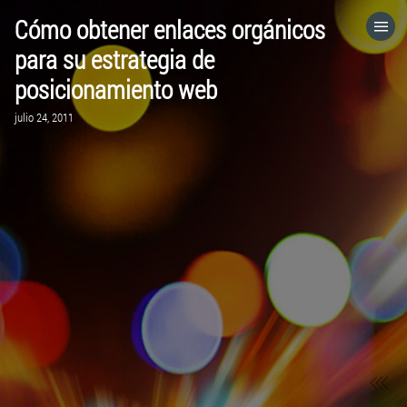
Cómo obtener enlaces orgánicos
HOME
para su estrategia de
posicionamiento web
CATEGORÍAS
julio 24, 2011
VISITA EL SITIO WEB