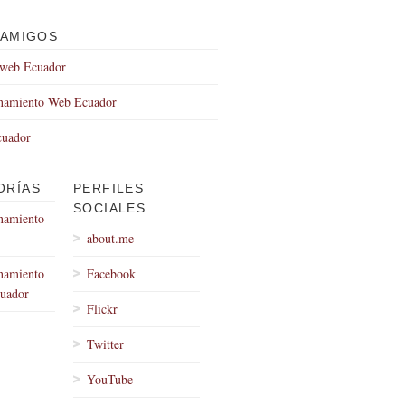
 AMIGOS
 web Ecuador
onamiento Web Ecuador
uador
ORÍAS
PERFILES
SOCIALES
namiento
about.me
namiento
Facebook
uador
Flickr
Twitter
YouTube