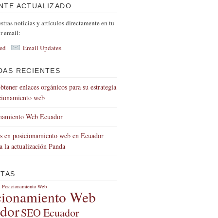
NTE ACTUALIZADO
tras noticias y artículos directamente en tu
r email:
ed
Email Updates
DAS RECIENTES
tener enlaces orgánicos para su estrategia
cionamiento web
onamiento Web Ecuador
 en posicionamiento web en Ecuador
 a la actualización Panda
ETAS
a
Posicionamiento Web
cionamiento Web
dor
SEO Ecuador