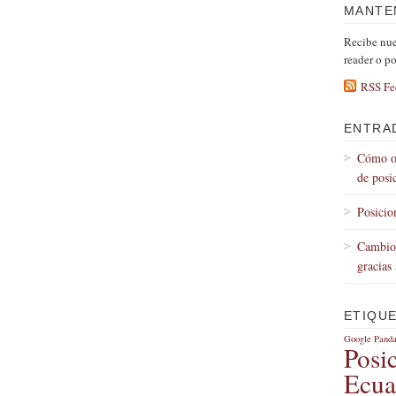
MANTE
Recibe nues
reader o po
RSS Fe
ENTRA
Cómo ob
de posi
Posici
Cambios
gracias
ETIQU
Google Pand
Posi
Ecua