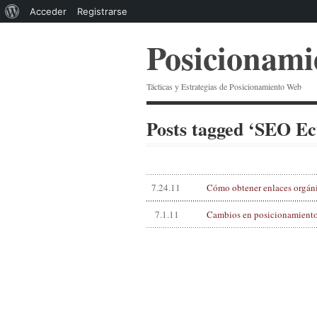
Acerca
Acceder
Registrarse
de
Posicionam
WordPress
Tácticas y Estrategias de Posicionamiento Web
Posts tagged ‘SEO E
7.24.11
Cómo obtener enlaces orgáni
7.1.11
Cambios en posicionamiento 