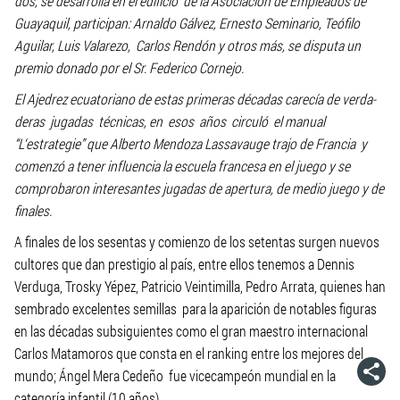
dos, se desarrolla en el edificio de la Asociación de Empleados de
Guayaquil, participan: Arnaldo Gálvez, Ernesto Seminario, Teófilo
Aguilar, Luis Valarezo, Carlos Rendón y otros más, se disputa un
premio donado por el Sr. Federico Cornejo.
El Ajedrez ecuatoriano de estas primeras décadas carecía de verda-
deras jugadas técnicas, en esos años circuló el manual
“L‘estrategie” que Alberto Mendoza Lassavauge trajo de Francia y
comenzó a tener influencia la escuela francesa en el juego y se
comprobaron interesantes jugadas de apertura, de medio juego y de
finales.
A finales de los sesentas y comienzo de los setentas surgen nuevos
cultores que dan prestigio al país, entre ellos tenemos a Dennis
Verduga, Trosky Yépez, Patricio Veintimilla, Pedro Arrata, quienes han
sembrado excelentes semillas para la aparición de notables figuras
en las décadas subsiguientes como el gran maestro internacional
Carlos Matamoros que consta en el ranking entre los mejores del
mundo; Ángel Mera Cedeño fue vicecampeón mundial en la
categoría infantil (10 años).