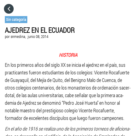
HOME
Sin categoría
AJEDREZ EN EL ECUADOR
CATEGORÍAS
por
snmedina,
junio 08, 2014
IR A
HISTORIA
En los primeros años del siglo XX se inicia el ajedrez en el país, sus
VISITA EL SITIO WEB
practicantes fueron estudiantes de los colegios: Vicente Rocafuerte
de Guayaquil, del Mejía de Quito, del Benigno Malo de Cuenca, de
otros colegios centenarios, de los monasterios de ordenación sacer-
dotal, de las aulas universitarias, cabe señalar que la primera aca-
demia de Ajedrez se denominó “Pedro José Huerta” en honor al
notable maestro del prestigioso colegio Vicente Rocafuerte,
formador de excelentes discípulos que luego fueron campeones.
En el año de 1916 se realiza uno de los primeros torneos de aficiona-