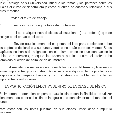
n el Catalogo de su Universidad. Busque los temas y los patrones sobre los
uales el curso de desarrollará y como el curso se adapta y relaciona a sus
tros materias.
2. Revise el texto de trabajo
# Lea la introducción y la tabla de contenidos.
# Lea cualquier nota dedicada al estudiante (o al profesor) que se
ncluye en el prefacio del texto.
# Revise acuciosamente el esquema del libro para cerciorarse sobre
os capítulos dedicados a su curso y cuáles no serán parte del mismo. Si los
capítulos no han sido asignados en el mismo orden en que constan en la
tabla de contenidos, chequee las razones por las cuales el profesor ha
ambiado el orden de asimilación del material.
3. A medida que revisa el curso desde los inicios del término, busque los
emas importantes y principales. De un vistazo a algunos de los problemas y
responda a la pregunta básica: ¿Cómo ilustran los problemas los temas
mportantes a estudiarse?
LA PARTICIPACIÓN EFECTIVA DENTRO DE LA CLASE DE FÍSICA
s importante estar bien preparado para la clase con la finalidad de utilizar
lenamente su potencial a fin de integrar a sus conocimientos el material del
urso.
Para estar con las botas puestas en sus clases usted debe cumplir lo