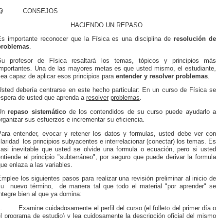
@ CONSEJOS
HACIENDO UN REPASO
Es importante reconocer que la Física es una disciplina de
resolución de
problemas
.
Su profesor de Física resaltará los temas, tópicos y principios más
importantes. Una de las mayores metas es que usted mismo, el estudiante,
ea capaz de aplicar esos principios para
entender y resolver problemas
.
Usted debería centrarse en este hecho particular: En un curso de Física se
espera de usted que aprenda a
resolver
problemas
.
Un
repaso sistemático
de los contendidos de su curso puede ayudarlo a
rganizar sus esfuerzos e incrementar su eficiencia.
Para entender, evocar y retener los datos y formulas, usted debe ver con
laridad los principios subyacentes e interrelacionar (conectar) los temas. Es
casi inevitable que usted se olvide una formula o ecuación, pero si usted
ntiende el principio "subterráneo", por seguro que puede derivar la formula
ue enlaza a las variables.
mplee los siguientes pasos para realizar una revisión preliminar al inicio de
su nuevo término, de manera tal que todo el material "por aprender" se
ntegre bien al que ya domina:
1. Examine cuidadosamente el perfil del curso (el folleto del primer día o
l programa de estudio) y lea cuidosamente la descripción oficial del mismo