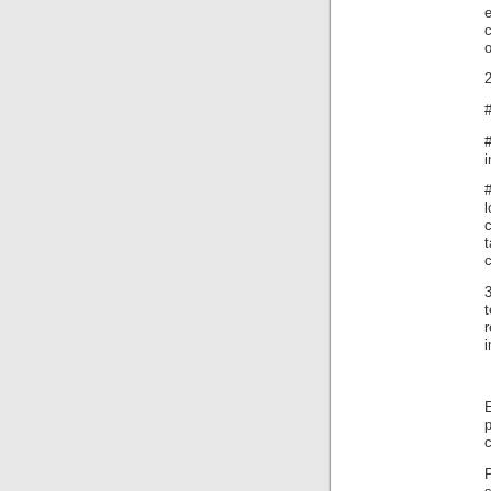
e
c
o
i
l
c
t
i
E
p
c