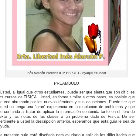
Inés Alarcón Paredes ICM ESPOL Guayaquil Ecuador
PREÁMBULO
Usted, al igual que otros estudiantes, puede ser que sienta que son difíciles
os cursos de FÍSICA. Usted, en forma similar a otros pares, es posible que
se vea abrumado por los nuevos términos y sus ecuaciones. Puede ser que
usted no tenga una "gran" experiencia en la resolución de problemas y que
e confunda al tratar de aplicar la información contenida tanto en el libro de
texto y las notas de las clases a un problema dado de Física. De ser
ertinente a usted la descripción anterior, esperamos que esta guía le sea de
ayuda.
a presente guía está diseñada para ayudarlo a salir de las dificultades que