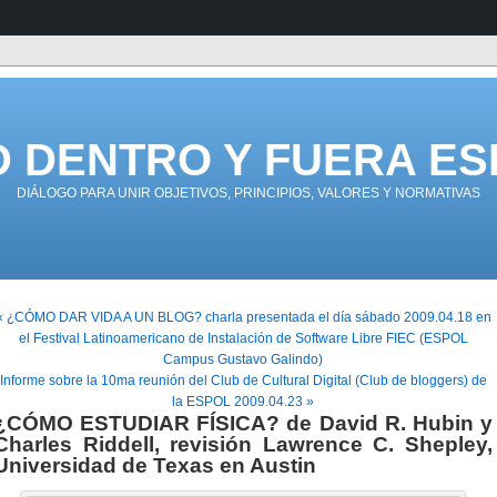
D DENTRO Y FUERA ES
DIÁLOGO PARA UNIR OBJETIVOS, PRINCIPIOS, VALORES Y NORMATIVAS
« ¿CÓMO DAR VIDA A UN BLOG? charla presentada el día sábado 2009.04.18 en
el Festival Latinoamericano de Instalación de Software Libre FIEC (ESPOL
Campus Gustavo Galindo)
Informe sobre la 10ma reunión del Club de Cultural Digital (Club de bloggers) de
la ESPOL 2009.04.23 »
¿CÓMO ESTUDIAR FÍSICA? de David R. Hubin y
Charles Riddell, revisión Lawrence C. Shepley,
Universidad de Texas en Austin