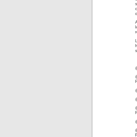
o
A
r
h