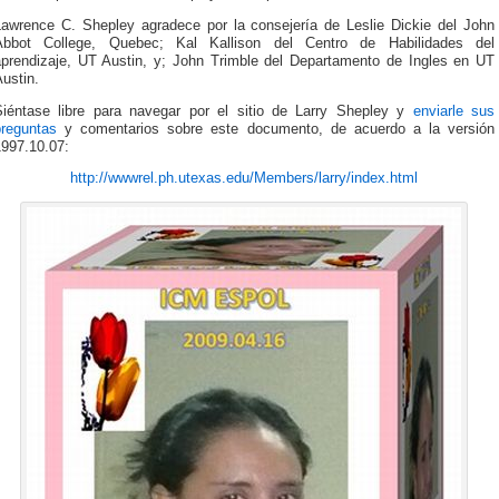
Lawrence C. Shepley agradece por la consejería de Leslie Dickie del John
Abbot College, Quebec; Kal Kallison del Centro de Habilidades del
aprendizaje, UT Austin, y; John Trimble del Departamento de Ingles en UT
ustin.
Siéntase libre para navegar por el sitio de Larry Shepley y
enviarle sus
preguntas
y comentarios sobre este documento, de acuerdo a la versión
1997.10.07:
http://wwwrel.ph.utexas.edu/Members/larry/index.html