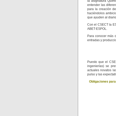
la asignatura Quím
entender las difere
para la creación d
haciéndolos ambicio
que ayuden al diario
Con el CSECT la ESP
ABET-ESPOL.
Para conocer más d
entradas y producci
Puesto que el CSEC
ingenierías) se pre
actuales novatos la
pulso y las expectat
Obligaciones para