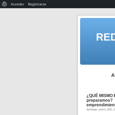
Acceder
Registrarse
RE
A
¿QUÉ MISMO E
preparamos?
emprendimien
domingo, enero 15th, 