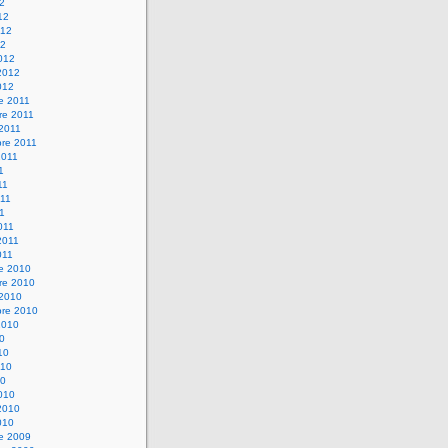
12
12
012
12
012
2012
012
e 2011
re 2011
 2011
bre 2011
2011
1
11
11
11
011
2011
011
re 2010
re 2010
 2010
bre 2010
2010
10
10
010
10
010
2010
010
re 2009