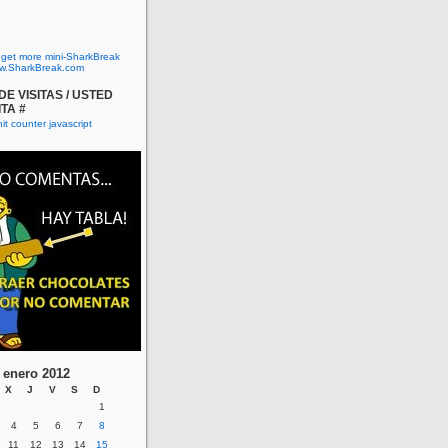
o get more mini-SharkBreak
w.SharkBreak.com
E VISITAS / USTED
ITA #
enero 2012
X
J
V
S
D
1
4
5
6
7
8
11
12
13
14
15