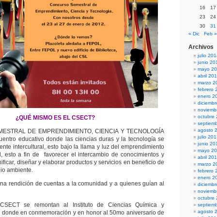
16
17
23
24
30
31
« Dic
Feb »
Archivos
julio 20
junio 20
mayo 2
abril 20
marzo 2
febrero 
enero 2
diciemb
noviemb
octubre
¿QUÉ MISMO ES EL CSECT?
septiem
agosto 
ESTRAL DE EMPRENDIMIENTO, CIENCIA Y TECNOLOGÍA
julio 20
entro educativo donde las ciencias duras y la tecnología se
junio 20
nte intercultural, esto bajo la llama y luz del emprendimiento
mayo 2
l, esto a fin de favorecer el intercambio de conocimientos y
abril 20
ificar, diseñar y elaborar productos y servicios en beneficio de
marzo 2
dio ambiente.
febrero 
enero 2
na rendición de cuentas a la comunidad y a quienes guían al
diciemb
noviemb
octubre
CSECT se remontan al Instituto de Ciencias Química y
septiem
agosto 
, donde en conmemoración y en honor al 50mo aniversario de