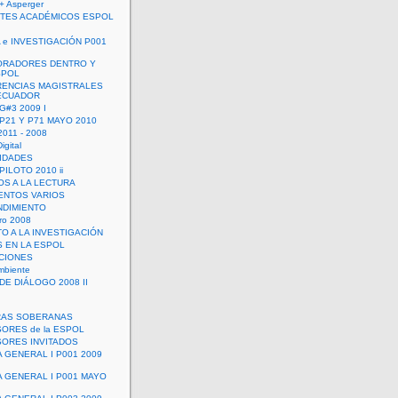
+ Asperger
TES ACADÉMICOS ESPOL
 e INVESTIGACIÓN P001
ORADORES DENTRO Y
SPOL
ENCIAS MAGISTRALES
 ECUADOR
G#3 2009 I
 P21 Y P71 MAYO 2010
011 - 2008
igital
IDADES
ILOTO 2010 ii
OS A LA LECTURA
NTOS VARIOS
DIMIENTO
ro 2008
O A LA INVESTIGACIÓN
 EN LA ESPOL
ACIONES
mbiente
DE DIÁLOGO 2008 II
RAS SOBERANAS
ORES de la ESPOL
ORES INVITADOS
A GENERAL I P001 2009
A GENERAL I P001 MAYO