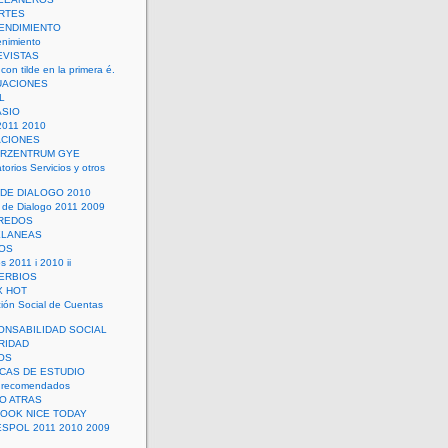
RTES
ENDIMIENTO
enimiento
EVISTAS
con tilde en la primera é.
UACIONES
L
ASIO
2011 2010
ACIONES
ERZENTRUM GYE
torios Servicios y otros
 DE DIALOGO 2010
 de Dialogo 2011 2009
CREDOS
ELANEAS
OS
s 2011 i 2010 ii
ERBIOS
X HOT
ión Social de Cuentas
ONSABILIDAD SOCIAL
RIDAD
OS
ICAS DE ESTUDIO
 recomendados
ÑO ATRAS
LOOK NICE TODAY
ESPOL 2011 2010 2009