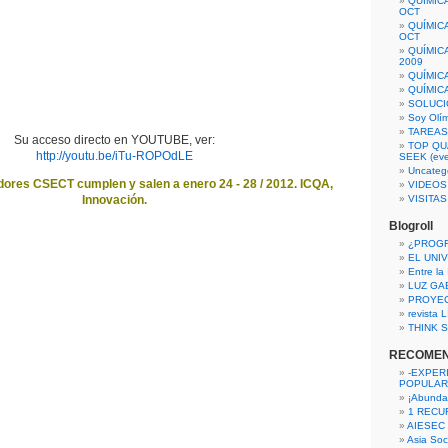
QUÍMIC
OCT
QUÍMIC
OCT
QUÍMIC
2009
QUÍMIC
QUÍMIC
SOLUCI
Soy Olí
TAREAS 
Su acceso directo en YOUTUBE, ver:
TOP QU
http://youtu.be/iTu-ROPOdLE
SEEK (eve
Uncateg
ores CSECT cumplen y salen a enero 24 - 28 / 2012. ICQA,
VIDEOS
Innovación.
VISITA
Blogroll
¿PROG
EL UNI
Entre la
LUZ GA
PROYE
revista
THINK S
RECOME
-EXPER
POPULAR
¡Abunda
1 RECURS
AIESEC
Asia Soci