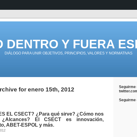
D DENTRO Y FUERA ES
DIÁLOGO PARA UNIR OBJETIVOS, PRINCIPIOS, VALORES Y NORMATIVAS
Seguirme 
rchive for enero 15th, 2012
twitter.co
Seguirme e
S EL CSECT? ¿Para qué sirve? ¿Cómo nos
 ¿Alcances? El CSECT es innovación,
to, ABET-ESPOL y más.
2012