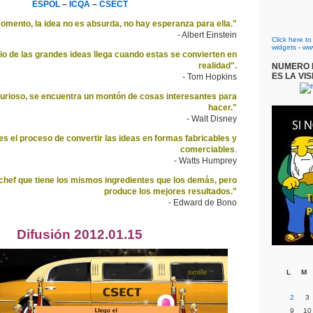
ESPOL
–
ICQA
–
CSECT
omento, la idea no es absurda, no hay esperanza para ella."
- Albert Einstein
Click here t
widgets
-
ww
cio de las grandes ideas llega cuando estas se convierten en
realidad".
NUMERO D
ES LA VIS
- Tom Hopkins
urioso, se encuentra un montón de cosas interesantes para
hacer."
- Walt Disney
es el proceso de convertir las ideas en formas fabricables y
comerciables
.
- Watts Humprey
 chef que tiene los mismos ingredientes que los demás, pero
produce los mejores resultados."
- Edward de Bono
Difusión 2012.01.15
L
M
2
3
9
10