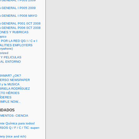
A GENERAL I P003 2009
A GENERAL I P005 2009
A GENERAL I P008 MAYO
A GENERAL P001 0CT 2008
A GENERAL P006 0CT 2008
ONES Y RUBRICAS
mpico
POR LA RED QG I / C e I
ALITIES EMPLOYERS
rywhere)
orized
 Y PELICULAS
S AL ENTORNO
RAMAR? ¿OK?
VERSO NEWSPAPER
 I y la MUSICA
BRIELA RODRÍGUEZ
CTO HÉROES
 LÍDERES
IMPLE NOW...
NDADOS
IMENTOS- CIENCIA
nte Química para todos!
OS Q / F / C / TIC -super-
ety (nice and rich)