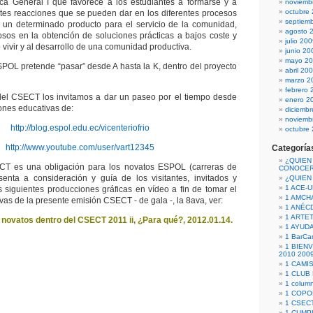
ica General I que favorece a los estudiantes a formarse y a
noviemb
octubre
ntes reacciones que se pueden dar en los diferentes procesos
septiem
e un determinado producto para el servicio de la comunidad,
agosto 
sos en la obtención de soluciones prácticas a bajos coste y
julio 20
 vivir y al desarrollo de una comunidad productiva.
junio 20
mayo 2
OL pretende “pasar” desde A hasta la K, dentro del proyecto
abril 20
marzo 2
febrero 
el CSECT los invitamos a dar un paseo por el tiempo desde
enero 2
ones educativas de:
diciemb
noviemb
http://blog.espol.edu.ec/vicenteriofrio
octubre
http://www.youtube.com/user/vart12345
Categoría
¿QUIEN
T es una obligación para los novatos ESPOL (carreras de
CONOCE
senta a consideración y guía de los visitantes, invitados y
¿QUIEN
1 ACE-
s siguientes producciones gráficas en vídeo a fin de tomar el
1 AMCH
ivas de la presente emisión CSECT - de gala -, la 8ava, ver:
1 ANÉC
1 ARTE
 novatos dentro del CSECT 2011 ii, ¿Para qué?, 2012.01.14.
1 AYUD
1 BarCa
1 BIEN
2010 200
1 CAMI
1 CLUB
1 column
1 COPO
1 CSECT
1 CUM