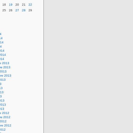
18
19
20
21
22
25
26
27
28
29
14
14
014
14
014
2014
014
re 2013
re 2013
 2013
bre 2013
2013
13
13
013
13
013
2013
013
re 2012
re 2012
 2012
bre 2012
2012