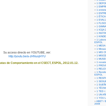
1 DEPO
1 EMPR
1 entret
1 ENTR
1 ÉTICA 
1 EVAL
1 FLISO
1 GIMN
1 ICQA 
1 INVIT
1 KIND
1 Labora
ESPOL
1 MESA
1 Mesas
Su acceso directo en YOUTUBE, ver:
1 MIS 
1 MISC
http://youtu.be/a-zHNuojHYU
1 MUSE
1 novato
autas de Comportamiento en el CSECT, ESPOL, 2012.01.12.
1 PROV
1 RELE
1 Rendic
ESPOL
1 RESP
1 SEGU
1 SUEÑ
1 TÉCN
1 TED +
1 UN A
1 YOU 
ABET / 
2008