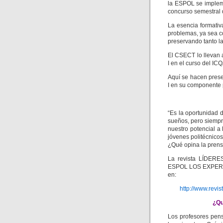
la ESPOL se impleme
concurso semestral 
La esencia formativ
problemas, ya sea c
preservando tanto l
El CSECT lo llevan 
I en el curso del ICQ
Aquí se hacen prese
I en su componente 
“Es la oportunidad 
sueños, pero siempr
nuestro potencial a
jóvenes politécnicos
¿Qué opina la prens
La revista LÍDERES
ESPOL LOS EXPERI
en:
http://www.revi
¿Qu
Los profesores pen