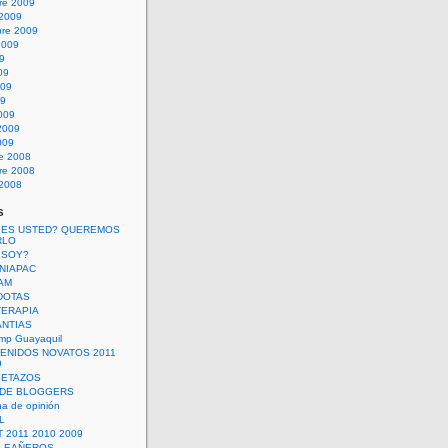
re 2009
 2009
bre 2009
2009
09
09
009
09
009
2009
009
re 2008
re 2008
 2008
s
 ES USTED? QUEREMOS
RLO
 SOY?
UNIAPAC
AM
DOTAS
TERAPIA
ANTIAS
mp Guayaquil
VENIDOS NOVATOS 2011
9
SETAZOS
 DE BLOGGERS
a de opinión
L
 2011 2010 2009
PLEAÑEROS