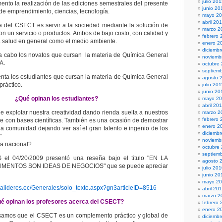
julio 20
nto la realización de las ediciones semestrales del presente
junio 20
de emprendimiento, ciencias, tecnología.
mayo 2
abril 20
a del CSECT es servir a la sociedad mediante la solución de
marzo 2
on un servicio o productos. Ambos de bajo costo, con calidad y
febrero 
a salud en general como el medio ambiente.
enero 2
diciembr
a cabo los novatos que cursan la materia de Química General
noviemb
A.
octubre
septiem
nta los estudiantes que cursan la materia de Química General
agosto 
práctico.
julio 201
junio 20
¿Qué opinan los estudiantes?
mayo 20
abril 20
de explotar nuestra creatividad dando rienda suelta a nuestros
marzo 2
febrero 
e con bases científicas. También es una ocasión de demostrar
enero 2
 la comunidad dejando ver así el gran talento e ingenio de los
diciemb
”
noviemb
a nacional?
octubre
septiem
 el 04/20/2009 presentó una reseña bajo el titulo "EN LA
agosto 
MENTOS SON IDEAS DE NEGOCIOS" que se puede apreciar
julio 20
junio 20
mayo 2
stalideres.ec/Generales/solo_texto.aspx?gn3articleID=8516
abril 20
marzo 2
é opinan los profesores acerca del CSECT?
febrero 
enero 2
samos que el CSECT es un complemento práctico y global de
diciemb