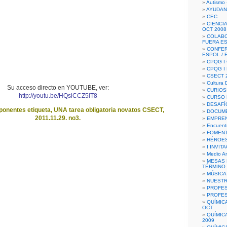
Autismo 
AYUDAN
CEC
CIENCIA
OCT 2008
COLAB
FUERA E
CONFER
ESPOL /
CPQG I 
CPQG I
CSECT 2
Cultura D
Su acceso directo en YOUTUBE, ver:
CURIOS
http://youtu.be/HQsiCCZ5iT8
CURSO P
DESAFÍ
onentes etiqueta, UNA tarea obligatoria novatos CSECT,
DOCUME
2011.11.29. no3.
EMPREN
Encuent
FOMENT
HÉROES
I INVIT
Medio A
MESAS 
TÉRMINO
MÚSICA
NUEST
PROFES
PROFES
QUÍMIC
OCT
QUÍMIC
2009