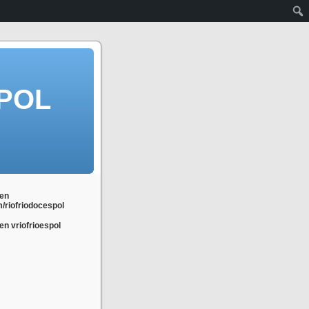
POL
en
m/riofriodocespol
n vriofrioespol