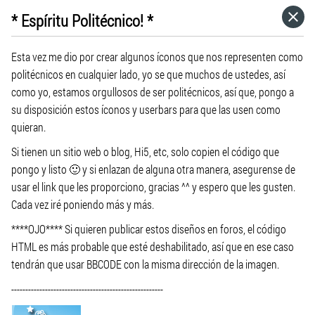
* Espíritu Politécnico! *
HOME
Esta vez me dio por crear algunos íconos que nos representen como
CATEGORÍAS
politécnicos en cualquier lado, yo se que muchos de ustedes, así
como yo, estamos orgullosos de ser politécnicos, así que, pongo a
su disposición estos íconos y userbars para que las usen como
IR A
quieran.
Si tienen un sitio web o blog, Hi5, etc, solo copien el código que
VISITA EL SITIO WEB
pongo y listo 🙂 y si enlazan de alguna otra manera, asegurense de
usar el link que les proporciono, gracias ^^ y espero que les gusten.
Cada vez iré poniendo más y más.
****OJO**** Si quieren publicar estos diseños en foros, el código
HTML es más probable que esté deshabilitado, así que en ese caso
tendrán que usar BBCODE con la misma dirección de la imagen.
------------------------------------------------------