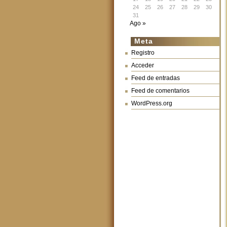
24
25
26
27
28
29
30
31
Ago »
Meta
Registro
Acceder
Feed de entradas
Feed de comentarios
WordPress.org