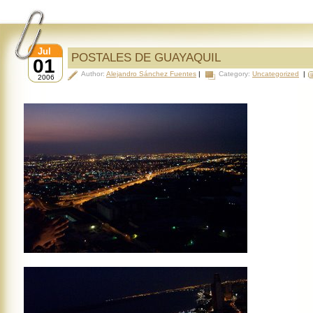
Jul
POSTALES DE GUAYAQUIL
01
Author:
Alejandro Sánchez Fuentes
|
Category:
Uncategorized
|
2006