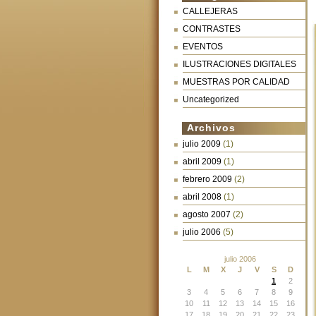
CALLEJERAS
CONTRASTES
EVENTOS
ILUSTRACIONES DIGITALES
MUESTRAS POR CALIDAD
Uncategorized
Archivos
julio 2009
(1)
abril 2009
(1)
febrero 2009
(2)
abril 2008
(1)
agosto 2007
(2)
julio 2006
(5)
julio 2006
L
M
X
J
V
S
D
1
2
3
4
5
6
7
8
9
10
11
12
13
14
15
16
17
18
19
20
21
22
23