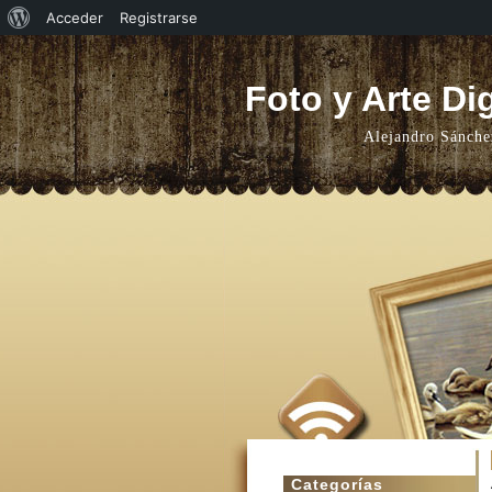
Acerca
Acceder
Registrarse
de
WordPress
Foto y Arte Dig
Alejandro Sánche
Categorías