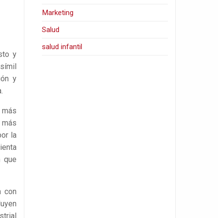
Marketing
Salud
salud infantil
sto y
símil
gón y
.
s más
a más
or la
ienta
n que
n con
luyen
trial