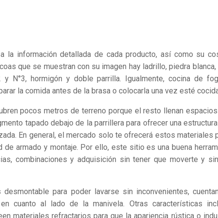
 a la información detallada de cada producto, así como su co
coas que se muestran con su imagen hay ladrillo, piedra blanca, 
°2 y N°3, hormigón y doble parrilla. Igualmente, cocina de fo
rar la comida antes de la brasa o colocarla una vez esté cocida
cubren pocos metros de terreno porque el resto llenan espacio
mento tapado debajo de la parrillera para ofrecer una estructur
zada. En general, el mercado solo te ofrecerá estos materiales p
ad de armado y montaje. Por ello, este sitio es una buena herram
cias, combinaciones y adquisición sin tener que moverte y si
es desmontable para poder lavarse sin inconvenientes, cuenta
en cuanto al lado de la manivela. Otras características inc
 materiales refractarios para que la apariencia rústica o indus