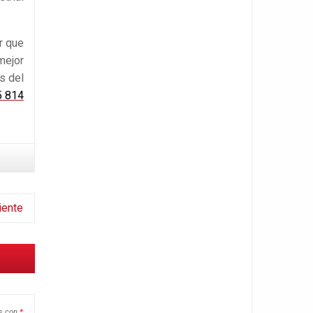
r que
mejor
s del
5 814
iente
os con
*