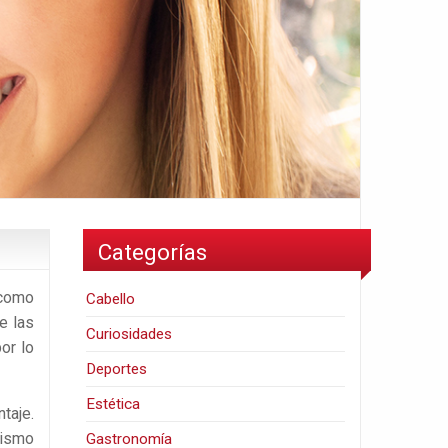
Categorías
 como
Cabello
e las
Curiosidades
or lo
Deportes
Estética
taje.
mismo
Gastronomía