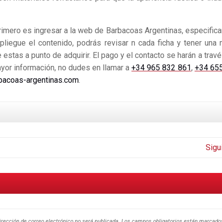
primero es ingresar a la web de Barbacoas Argentinas, especifica
pliegue el contenido, podrás revisar n cada ficha y tener una 
estas a punto de adquirir. El pago y el contacto se harán a travé
ayor información, no dudes en llamar a
+34 965 832 861
,
+34 65
bacoas-argentinas.com
.
Sigu
irección de correo electrónico no será publicada.
Los campos obligatorios están marcad