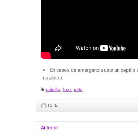
En casos de emergencia usar un cepillo 
notables.
Etiquetas:
cabello
,
frizz
,
pelo
Carla
Anterior