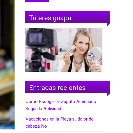
Tú eres guapa
Entradas recientes
Cómo Escoger el Zapato Adecuado
Según la Actividad
Vacaciones en la Playa si, dolor de
cabeza No