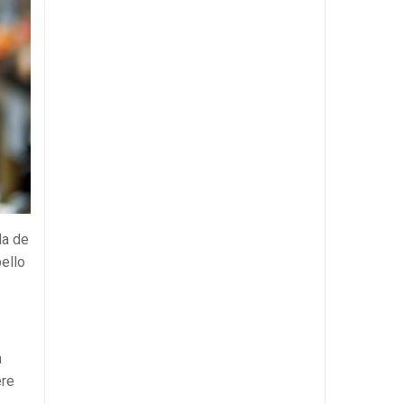
la de
ello
n
ere