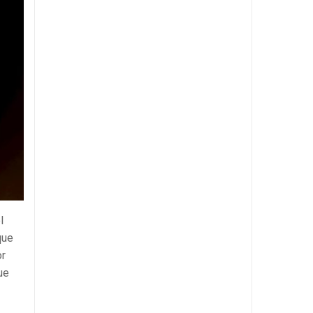
l
que
or
ue