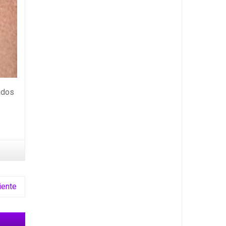
lados
iente