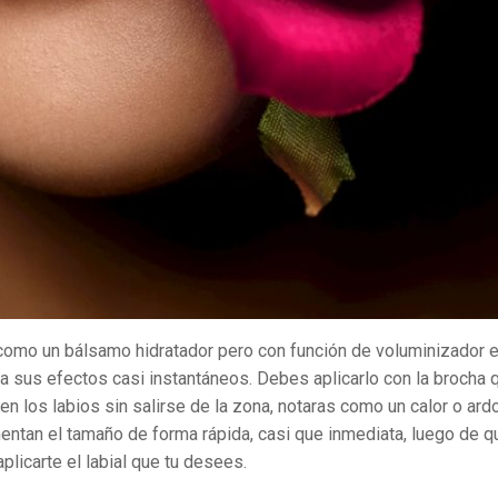
 como un bálsamo hidratador pero con función de voluminizador e
 a sus efectos casi instantáneos. Debes aplicarlo con la brocha 
en los labios sin salirse de la zona, notaras como un calor o ard
entan el tamaño de forma rápida, casi que inmediata, luego de q
licarte el labial que tu desees.