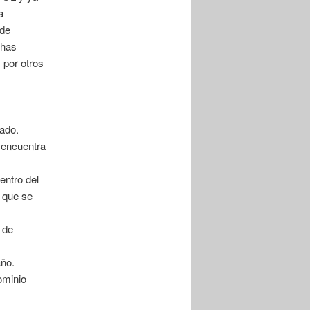
a
 de
 has
 por otros
mado.
 encuentra
entro del
 que se
 de
año.
dominio