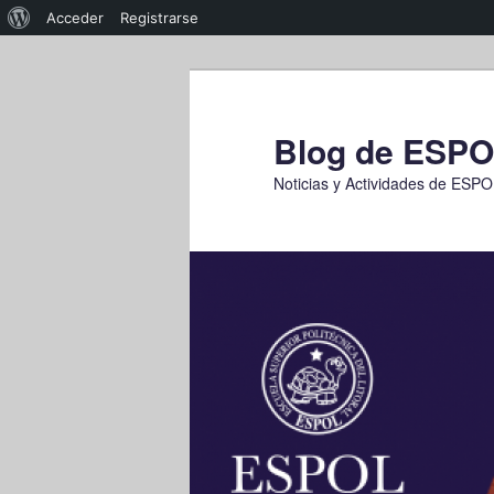
Acerca
Acceder
Registrarse
de
Ir
WordPress
al
contenido
Blog de ESP
principal
Noticias y Actividades de ESP