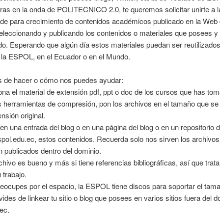
ras en la onda de POLITECNICO 2.0, te queremos solicitar unirte a l
e para crecimiento de contenidos académicos publicado en la Web
leccionando y publicando los contenidos o materiales que posees y
do. Esperando que algún día estos materiales puedan ser reutilizados
 la ESPOL, en el Ecuador o en el Mundo.
 de hacer o cómo nos puedes ayudar:
ona el material de extensión pdf, ppt o doc de los cursos que has to
s herramientas de compresión, pon los archivos en el tamaño que se
nsión original.
 en una entrada del blog o en una página del blog o en un repositorio d
pol.edu.ec, estos contenidos. Recuerda solo nos sirven los archivos
 publicados dentro del dominio.
chivo es bueno y más si tiene referencias bibliográficas, así que trata
 trabajo.
reocupes por el espacio, la ESPOL tiene discos para soportar el tam
lvides de linkear tu sitio o blog que posees en varios sitios fuera del 
ec.