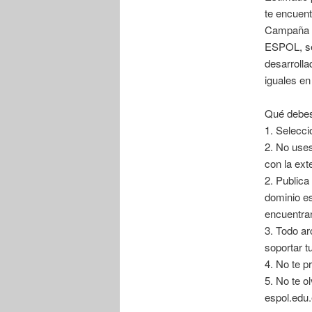
te encuent
Campaña d
ESPOL, se
desarrolla
iguales en
Qué debes
1. Selecci
2. No use
con la exte
2. Publica
dominio es
encuentran
3. Todo ar
soportar tu
4. No te p
5. No te o
espol.edu.