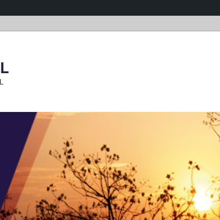
OL
OL