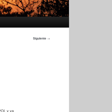
Siguiente
→
SPOL y ya