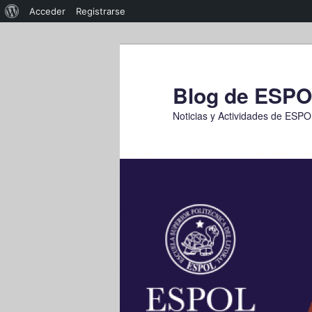
Acerca
Acceder
Registrarse
de
Ir
WordPress
al
contenido
Blog de ESP
principal
Noticias y Actividades de ESP