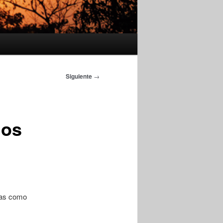
Siguiente
→
ios
sas como