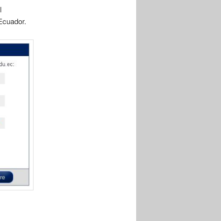
l
Ecuador.