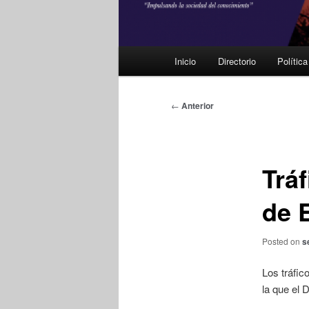
Menú
Inicio
Directorio
Polític
principal
Navegación
←
Anterior
de
entradas
Trá
de 
Posted on
s
Los tráfi
la que el 