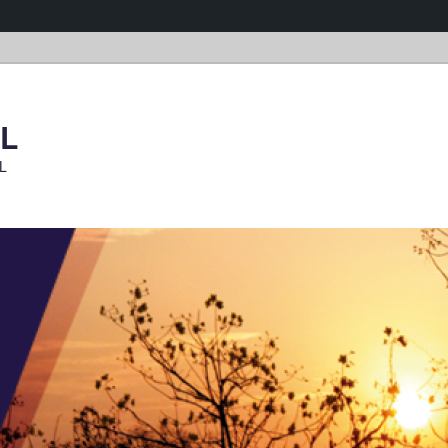
OL
OL