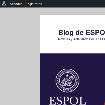
Acerca
Acceder
Registrarse
de
Ir
WordPress
al
contenido
Blog de ESP
principal
Noticias y Actividades de ESP