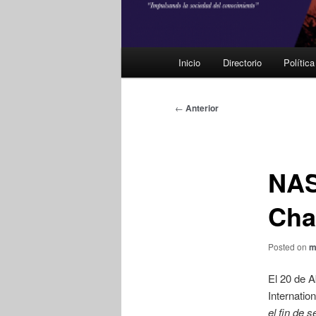
Menú
Inicio
Directorio
Polític
principal
Navegación
←
Anterior
de
entradas
NAS
Cha
Posted on
m
El 20 de A
Internati
el fin de 