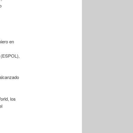
o
niero en
e (ESPOL),
 alcanzado
rld, los
el