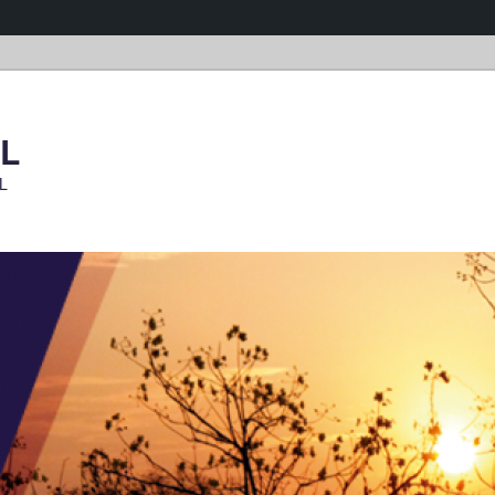
OL
OL