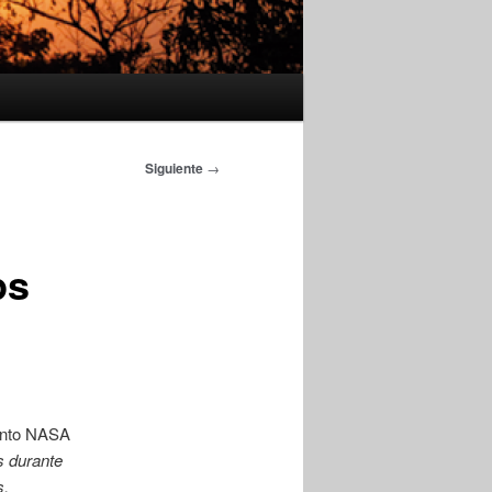
Siguiente
→
ps
vento NASA
s durante
s,