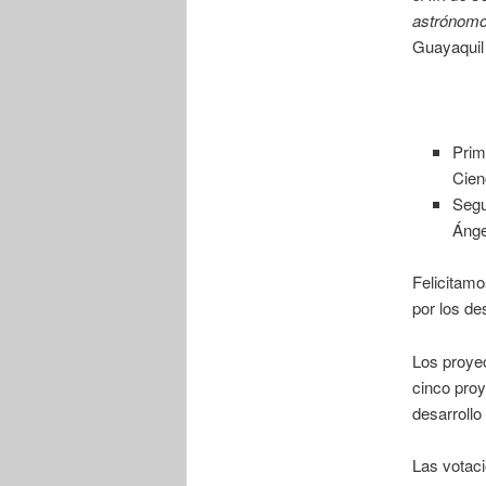
astrónomo
Guayaquil 
Prim
Cien
Segu
Ánge
Felicitamo
por los de
Los proyec
cinco proy
desarrollo
Las votaci