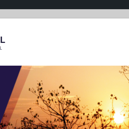
OL
OL