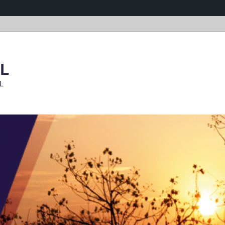
OL
OL