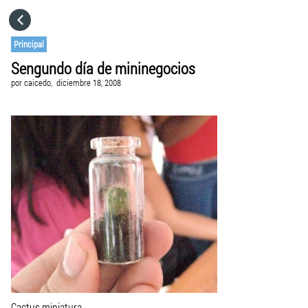
HOME
Principal
Sengundo día de mininegocios
CATEGORÍAS
por
caicedo,
diciembre 18, 2008
IR A
VISITA EL SITIO WEB
Cactus miniatura