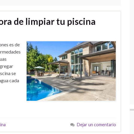
ora de limpiar tu piscina
ones es de
fermedades
guas
agregar
scina se
 agua cada
ina
Dejar un comentario