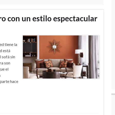
ro con un estilo espectacular
ed tiene la
d está
 sofá sin
ura son
ue el
a
 parte hace