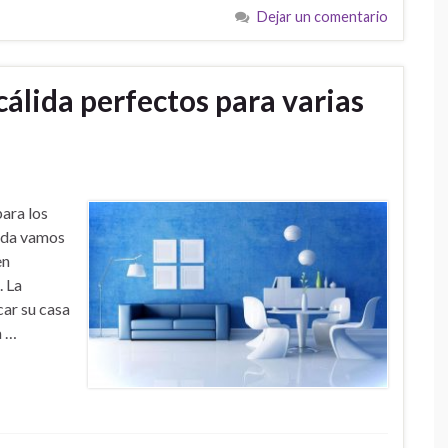
Dejar un comentario
cálida perfectos para varias
ara los
ada vamos
en
. La
car su casa
a …