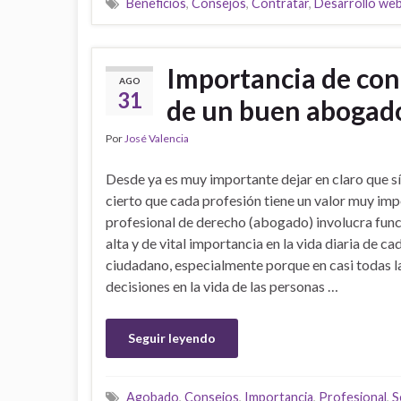
Beneficios
,
Consejos
,
Contratar
,
Desarrollo we
Importancia de cont
AGO
31
de un buen abogad
Por
José Valencia
Desde ya es muy importante dejar en claro que sí
cierto que cada profesión tiene un valor muy imp
profesional de derecho (abogado) involucra fun
alta y de vital importancia en la vida diaria de ca
ciudadano, especialmente porque en casi todas l
decisiones en la vida de las personas …
Seguir leyendo
Agobado
,
Consejos
,
Importancia
,
Profesional
,
S