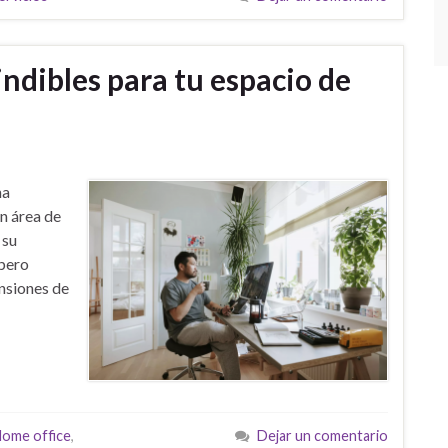
ndibles para tu espacio de
na
un área de
 su
 pero
nsiones de
ome office
,
Dejar un comentario