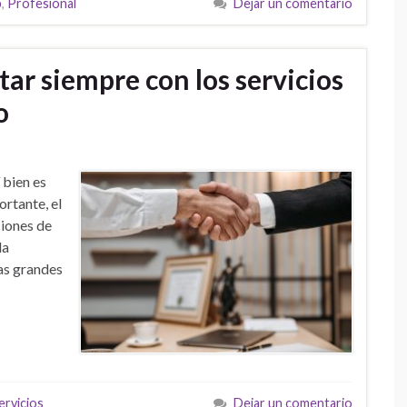
b
,
Profesional
Dejar un comentario
ar siempre con los servicios
o
 bien es
ortante, el
ciones de
da
as grandes
ervicios
Dejar un comentario