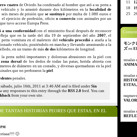
11
1
ero cuatro
de Oviedo ha condenado al hombre que ató a su perra a
18
1
 vehículo y lo arrastró durante dos kilómetros en la
localidad de
25
2
 seis meses de prisión que
se sustituyó
por multa de 1.080 euros e
 el ejercicio de profesión, oficio
o comercio
con animales por un
 que tuvo acceso Europa Press.
gó a una conformidad
con el ministerio fiscal después de reconocer
Comenta
efleja que en la tarde del día 19 de septiembre del año
2007
, el
 perra vomitara en el maletero del
vehículo procedió
a atarla a la
モンクレ
onado vehículo, poniéndolo en marcha y llevando arrastrando a la
ズ
en
E
 Telledo, en un tramo de más
de dos
kilómetros de longitud.
la perra sufrió importantes y dolorosas abrasiones en la piel con
snsalas
a
zona dorsal
de los dedos de todas las patas, herida abierta con
ANIM
tímetros de diámetro en un costado, y diversas quemaduras en la piel
uinales que no perforaron la
piel
.
snsalas
edentes
penales.
HISTO
ESTAS
 sábado, julio 16th, 2011 at 3:46 AM and is filed under
Sin
ow any responses to this entry through the
RSS 2.0
feed. You can
ckback
from your own site.
raqmave
VALOR
 DE TANTAS HISTORIAS PEORES QUE ESTAS, EN EL
snsalas
REFLE
0 PM
oriaaa!!!! 🙂