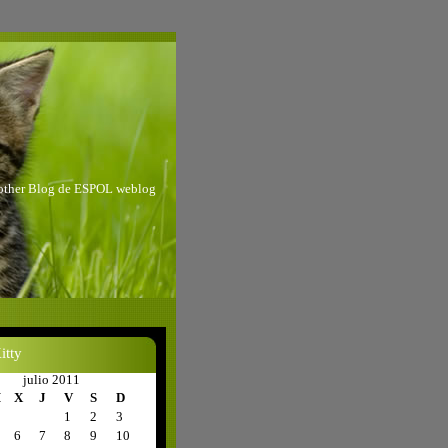
nother Blog de ESPOL weblog
itty
julio 2011
M
X
J
V
S
D
1
2
3
6
7
8
9
10