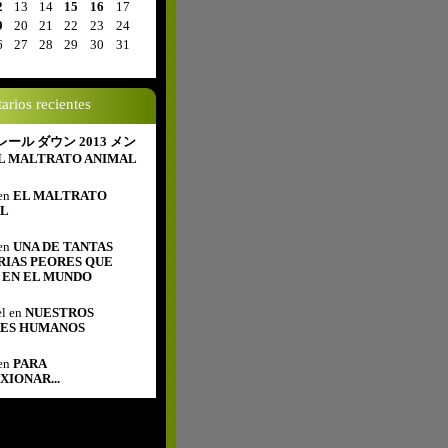
2
13
14
15
16
17
9
20
21
22
23
24
6
27
28
29
30
31
rios recientes
ール ダウン 2013 メン
L MALTRATO ANIMAL
en
EL MALTRATO
AL
en
UNA DE TANTAS
RIAS PEORES QUE
, EN EL MUNDO
l
en
NUESTROS
ES HUMANOS
en
PARA
XIONAR...