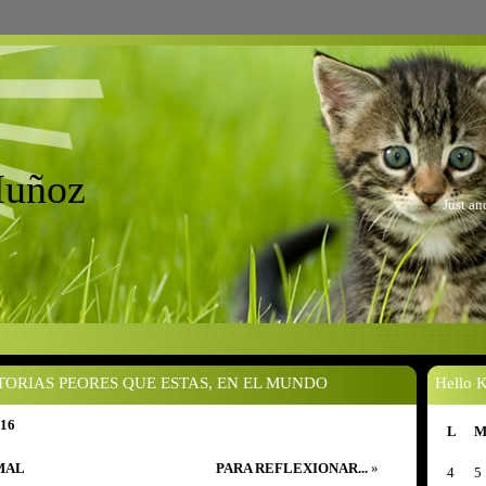
Muñoz
Just a
TORIAS PEORES QUE ESTAS, EN EL MUNDO
Hello K
 16
L
MAL
PARA REFLEXIONAR...
»
4
5