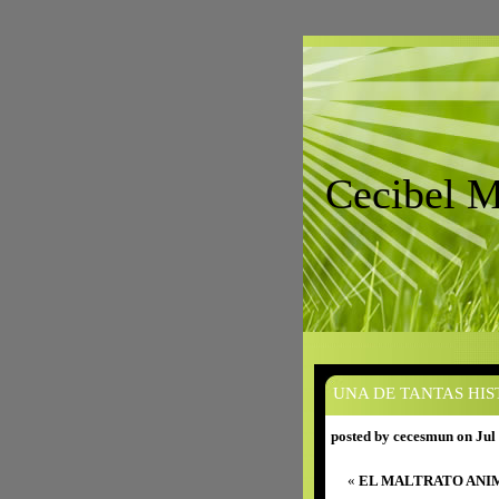
Cecibel 
UNA DE TANTAS HIS
posted by cecesmun on Jul
«
EL MALTRATO ANI