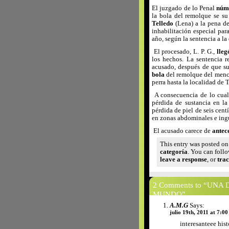
El juzgado de lo Penal
núm
la bola del remolque se su
Telledo
(Lena) a la pena de
inhabilitación especial para
año, según la sentencia a la
El procesado, L. P. G.,
lle
los hechos. La sentencia r
acusado, después de que su
bola
del remolque del menci
perra hasta la localidad de
A consecuencia de lo cual 
pérdida de sustancia en l
pérdida de piel de seis cen
en zonas abdominales e ing
El acusado carece de
antec
This entry was posted on
categoría
. You can foll
leave a response
, or
tra
2 Comments to “UNA
MUNDO”
A.M.G
Says:
julio 19th, 2011 at 7:0
interesanteee hist