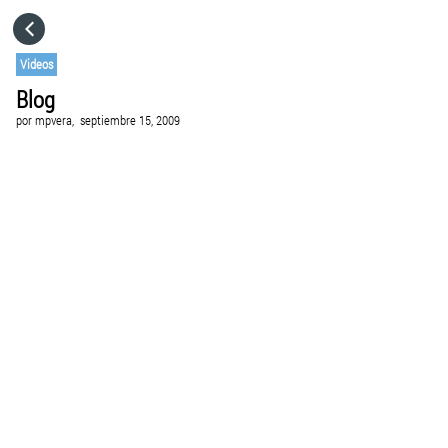
HOME
Videos
Blog
CATEGORÍAS
por
mpvera,
septiembre 15, 2009
IR A
VISITA EL SITIO WEB