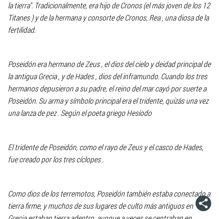
la tierra". Tradicionalmente, era hijo de Cronos (el más joven de los 12
Titanes ) y de la hermana y consorte de Cronos, Rea , una diosa de la
fertilidad.
Poseidón era hermano de Zeus , el dios del cielo y deidad principal de
la antigua Grecia , y de Hades , dios del inframundo. Cuando los tres
hermanos depusieron a su padre, el reino del mar cayó por suerte a
Poseidón. Su arma y símbolo principal era el tridente, quizás una vez
una lanza de pez . Según el poeta griego Hesíodo
El tridente de Poseidón, como el rayo de Zeus y el casco de Hades,
fue creado por los tres cíclopes .
Como dios de los terremotos, Poseidón también estaba conectado a
tierra firme, y muchos de sus lugares de culto más antiguos en
Grecia estaban tierra adentro, aunque a veces se centraban en