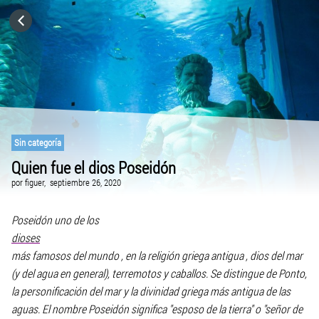
HOME
CATEGORÍAS
IR A
Sin categoría
Quien fue el dios Poseidón
VISITA EL SITIO WEB
por
figuer,
septiembre 26, 2020
Poseidón uno de los
dioses
más famosos del mundo , en la religión griega antigua , dios del mar
(y del agua en general), terremotos y caballos. Se distingue de Ponto,
la personificación del mar y la divinidad griega más antigua de las
aguas. El nombre Poseidón significa "esposo de la tierra" o "señor de