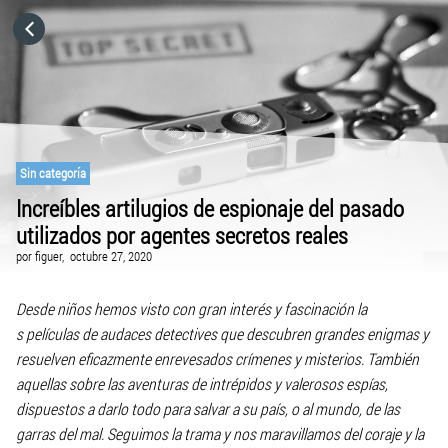
HOME
CATEGORÍAS
IR A
Sin categoría
Increíbles artilugios de espionaje del pasado
utilizados por agentes secretos reales
VISITA EL SITIO WEB
por
figuer,
octubre 27, 2020
Desde niños hemos visto con gran interés y fascinación la
s películas de audaces detectives que descubren grandes enigmas y
resuelven eficazmente enrevesados crímenes y misterios. También
aquellas sobre las aventuras de intrépidos y valerosos espías,
dispuestos a darlo todo para salvar a su país, o al mundo, de las
garras del mal. Seguimos la trama y nos maravillamos del coraje y la