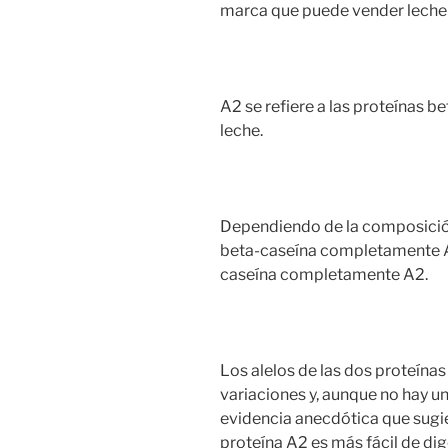
marca que puede vender leche 
A2 se refiere a las proteínas b
leche.
Dependiendo de la composició
beta-caseína completamente A
caseína completamente A2.
Los alelos de las dos proteína
variaciones y, aunque no hay una
evidencia anecdótica que sugie
proteína A2 es más fácil de dig