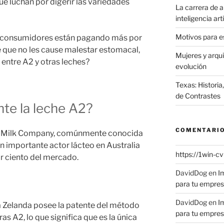
ue luchan por digerir las variedades
La carrera de ar
inteligencia art
Motivos para es
los consumidores están pagando más por
 que no les cause malestar estomacal,
Mujeres y arqu
a entre A2 y otras leches?
evolución
Texas: Historia
de Contrastes
te la leche A2?
COMENTARIO
 a2 Milk Company, comúnmente conocida
n importante actor lácteo en Australia
https://1win-c
 ciento del mercado.
DavidDog
en
I
para tu empre
DavidDog
en
I
 Zelanda posee la patente del método
para tu empre
ras A2, lo que significa que es la única