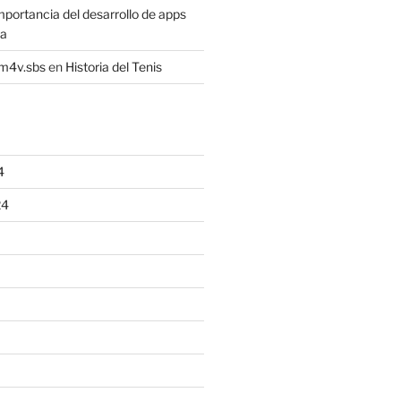
mportancia del desarrollo de apps
sa
4m4v.sbs
en
Historia del Tenis
4
24