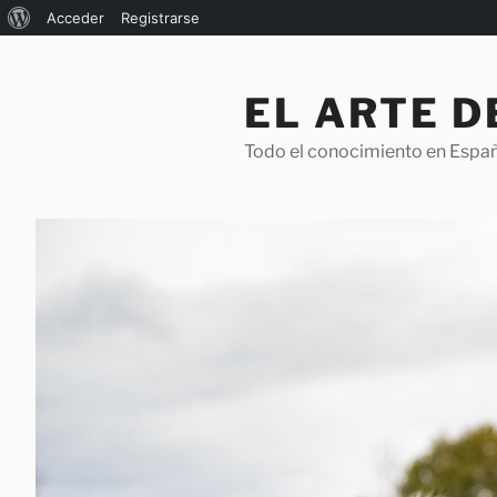
Acerca
Acceder
Registrarse
Saltar
de
al
WordPress
EL ARTE 
contenido
Todo el conocimiento en Espa