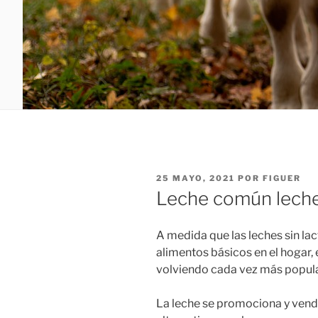
PUBLICADO
25 MAYO, 2021
POR
FIGUER
EL
Leche común lech
A medida que las leches sin la
alimentos básicos en el hogar, 
volviendo cada vez más popular
La leche se promociona y ven