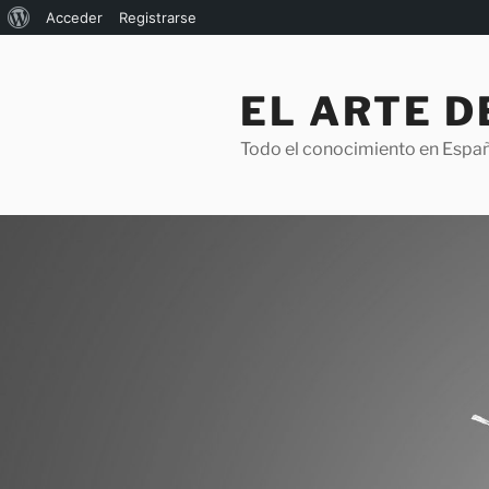
Acerca
Acceder
Registrarse
Saltar
de
al
WordPress
EL ARTE 
contenido
Todo el conocimiento en Espa