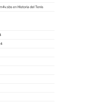
4m4v.sbs
en
Historia del Tenis
4
24