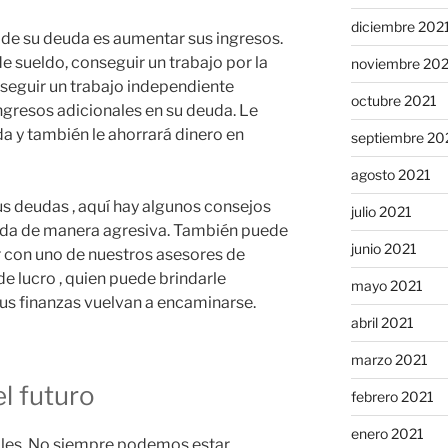
diciembre 202
 de su deuda es aumentar sus ingresos.
e sueldo, conseguir un trabajo por la
noviembre 20
nseguir un trabajo independiente
octubre 2021
ingresos adicionales en su deuda. Le
a y también le ahorrará dinero en
septiembre 20
agosto 2021
 sus deudas , aquí hay algunos consejos
julio 2021
uda de manera agresiva. También puede
junio 2021
r con uno de nuestros asesores de
de lucro , quien puede brindarle
mayo 2021
us finanzas vuelvan a encaminarse.
abril 2021
marzo 2021
l futuro
febrero 2021
enero 2021
valles. No siempre podemos estar