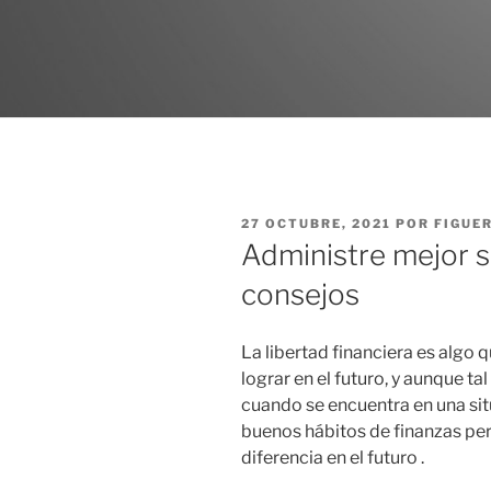
PUBLICADO
27 OCTUBRE, 2021
POR
FIGUE
EL
Administre mejor s
consejos
La libertad financiera es alg
lograr en el futuro, y aunque t
cuando se encuentra en una situa
buenos hábitos de finanzas pe
diferencia en el futuro .