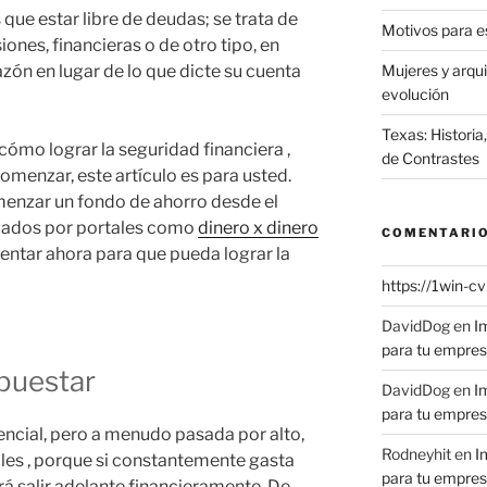
que estar libre de deudas; se trata de
Motivos para es
iones, financieras o de otro tipo, en
zón en lugar de lo que dicte su cuenta
Mujeres y arqu
evolución
Texas: Historia
ómo lograr la seguridad financiera ,
de Contrastes
menzar, este artículo es para usted.
enzar un fondo de ahorro desde el
 dados por portales como
dinero x dinero
COMENTARIO
tar ahora para que pueda lograr la
https://1win-c
DavidDog
en
I
para tu empre
puestar
DavidDog
en
I
para tu empre
encial, pero a menudo pasada por alto,
Rodneyhit
en
I
les , porque si constantemente gasta
para tu empre
á salir adelante financieramente. De