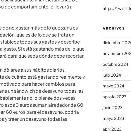
ipo de comportamiento lo llevará a
https://1win-f
 de no gastar más de lo que gana es
ARCHIVOS
pación, que es de lo que se trata un
stablece todos sus gastos y describe
diciembre 202
a gasto. Si está gastando más de lo que
noviembre 20
tará para que sepa dónde debe recortar.
octubre 2024
 dólares a sus hábitos diarios,
julio 2024
e de cuánto está gastando realmente y
 motivado para hacer cambios para
mayo 2024
tiene un sándwich de desayuno todas las
agosto 2023
obablemente no lo piense dos veces
ero esos 3 euros suman alrededor de 60
junio 2023
nar 60 euros para el desayuno, podría
mayo 2023
os y traer un desayuno todas las
abril 2023