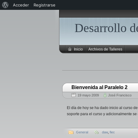
Acerca
Acceder
Registrarse
de
Desarrollo 
WordPress
Inicio
Archivos de Talleres
Bienvenida al Paralelo 2
19 mayo 2009
José Francisco
El día de hoy se ha dado inicio al curso d
soporte para el curso y adicionalmente se
General
daw
,
fiec