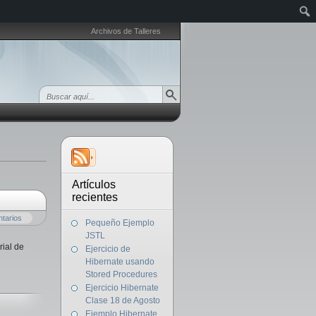
Archivos de Talleres
Artículos
recientes
tarios
Pequeño Ejemplo
JSTL
rial de
Ejercicio de
Hibernate usando
Stored Procedures
Ejercicio Hibernate
Clase 18 de Agosto
Ejemplo Hibernate