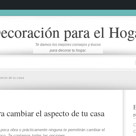
ecoración para el Hog
Te damos los mejores consejos y trucos
para decorar tu hogar.
pecto de tu casa
E
a cambiar el aspecto de tu casa
r
C
poca obra o prácticamente ninguna te permitirán cambiar el
C
oco. Te contamos todas las opciones.