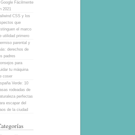
 Google Fácilmente
n 2021
ailwind CSS y los
spectos que
istinguen el marco
e utilidad primero
ermiso parental y
ás: derechos de
os padres
onsejos para
uidar tu máquina
e coser
spaña Verde: 10
asas rodeadas de
aturaleza perfectas
ara escapar del
aos de la ciudad
ategorías