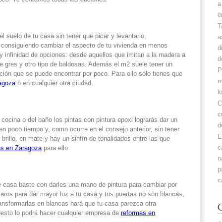
a
e
T
el suelo de tu casa sin tener que picar y levantarlo.
a
 consiguiendo cambiar el aspecto de tu vivienda en menos
d
infinidad de opciones: desde aquellos que imitan a la madera a
d
e gres y otro tipo de baldosas. Además el m2 suele tener un
P
ción que se puede encontrar por poco. Para ello sólo tienes que
m
agoza
o en cualquier otra ciudad.
l
C
c
 cocina o del baño los pintas con pintura epoxi lograrás dar un
d
en poco tiempo y, como ocurre en el consejo anterior, sin tener
E
brillo, en mate y hay un sinfín de tonalidades entre las que
c
as en Zaragoza
para ello
n
p
c
e casa baste con darles una mano de pintura para cambiar por
aros para dar mayor luz a tu casa y tus puertas no son blancas,
ransformarlas en blancas hará que tu casa parezca otra
C
gesto lo podrá hacer cualquier empresa de
reformas en