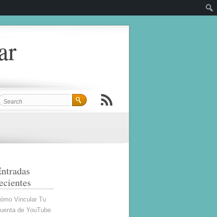
ar
ntradas
ecientes
ómo Vincular Tu
uenta de YouTube