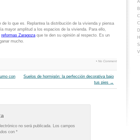
A
B
C
C
e lo que es. Replantea la distribución de la vivienda y piensa
ía mayor amplitud a los espacios de la vivienda. Para ello,
D
n
reformas Zaragoza
que te den su opinión al respecto. Es un
H
 ganar mucho.
S
V
•
No Comment
sumo con
Suelos de hormigón: la perfección decorativa bajo
tus pies
→
ta
lectrónico no será publicada.
Los campos
cados con
*