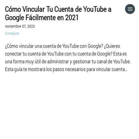
Cómo Vincular Tu Cuenta de YouTube a
HOME
Google Fácilmente en 2021
noviembre 07, 2023
CATEGORÍAS
Consejos
¿Cómo vincular una cuenta de YouTube con Google? ¿Quieres
IR A
conectar tu cuenta de YouTube con tu cuenta de Google? Esta es
una forma muy útil de administrar y gestionar tu canal de YouTube.
Esta guía te mostrará los pasos necesarios para vincular cuenta
VISITA EL SITIO WEB
youtube a google. Paso 1: Inicia sesión en tu cuenta de YouTube […]