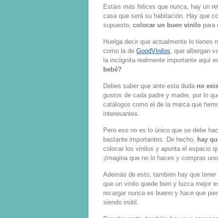
Estáis más felices que nunca, hay un re
casa que será su habitación. Hay que com
supuesto,
colocar un buen vinilo
para d
Huelga decir que actualmente lo tienes 
como la de
GoodVinilos
, que albergan v
la incógnita realmente importante aquí e
bebé?
Debes saber que ante esta duda
no exi
gustos de cada padre y madre, por lo que
catálogos como el de la marca que hemo
interesantes.
Pero eso no es lo único que se debe hac
bastante importantes. De hecho,
hay qu
colocar los vinilos y apunta el espacio q
¡Imagina que no lo haces y compras uno
Además de esto, también hay que tener
que un vinilo quede bien y luzca mejor e
recargar nunca es bueno y hace que pie
siendo inútil.