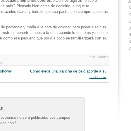
 adecuadamente los colores
. ¿Quieres algo armónico o
A
alte más? Piénsalo bien antes de decidirlo, aunque te
B
s azules claros y todo lo que sea pastel son siempre apuestas
C
C
de paciencia y maña a la hora de colocar, para poder elegir un
D
El resto es ponerte manos a la obra cuando lo compres y ponerlo
H
to tú como ese pequeño que poco a poco
se familiarizará con él.
S
V
•
No Comment
ost
 shower
Como elegir una plancha de pelo acorde a su
cabello
→
ta
lectrónico no será publicada.
Los campos
cados con
*