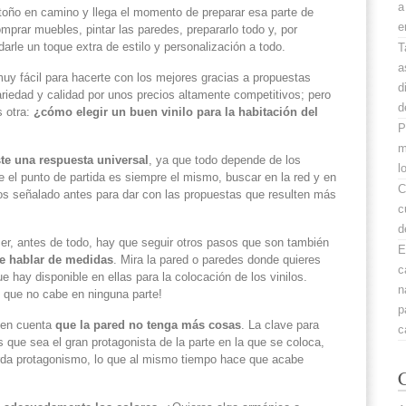
a
toño en camino y llega el momento de preparar esa parte de
e
prar muebles, pintar las paredes, prepararlo todo y, por
arle un toque extra de estilo y personalización a todo.
T
a
muy fácil para hacerte con los mejores gracias a propuestas
d
ariedad y calidad por unos precios altamente competitivos; pero
d
s otra:
¿cómo elegir un buen vinilo para la habitación del
P
m
ste una respuesta universal
, ya que todo depende de los
l
 el punto de partida es siempre el mismo, buscar en la red y en
C
s señalado antes para dar con las propuestas que resulten más
c
d
er, antes de todo, hay que seguir otros pasos que son también
E
e hablar de medidas
. Mira la pared o paredes donde quieres
c
ue hay disponible en ellas para la colocación de los vinilos.
n
 que no cabe en ninguna parte!
p
 en cuenta
que la pared no tenga más cosas
. La clave para
c
s que sea el gran protagonista de la parte en la que se coloca,
rda protagonismo, lo que al mismo tiempo hace que acabe
C