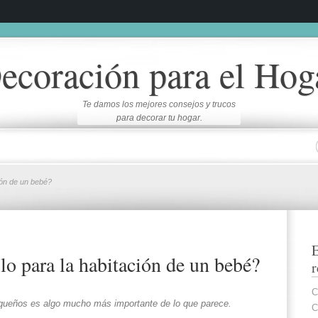
ecoración para el Hog
Te damos los mejores consejos y trucos
para decorar tu hogar.
ión de un bebé?
E
lo para la habitación de un bebé?
r
C
equeños es algo mucho más importante de lo que parece.
C