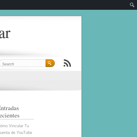
ar
ntradas
ecientes
ómo Vincular Tu
uenta de YouTube