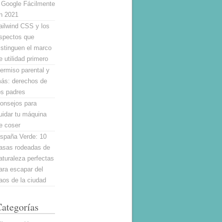
 Google Fácilmente
n 2021
ailwind CSS y los
spectos que
istinguen el marco
e utilidad primero
ermiso parental y
ás: derechos de
os padres
onsejos para
uidar tu máquina
e coser
spaña Verde: 10
asas rodeadas de
aturaleza perfectas
ara escapar del
aos de la ciudad
ategorías