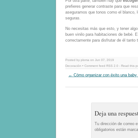
Por otra parte, también hay que
escoger
prefieres generar contraste para que res
aseguramos que tonos como el blanco, lo
seguras.
No necesitas más que esto, y tener algo 
buen vinilo para habitaciones de bebé. 
correctamente para disfrutar de él tan
Posted by ploma on Jun 07, 2019
Decoración
• Comment feed
RSS 2.0
-
Read this p
←
Cómo organizar con éxito una baby
Deja una respues
Tu dirección de correo e
obligatorios están mar