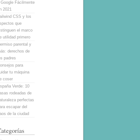
 Google Fácilmente
n 2021
ailwind CSS y los
spectos que
istinguen el marco
e utilidad primero
ermiso parental y
ás: derechos de
os padres
onsejos para
uidar tu máquina
e coser
spaña Verde: 10
asas rodeadas de
aturaleza perfectas
ara escapar del
aos de la ciudad
ategorías