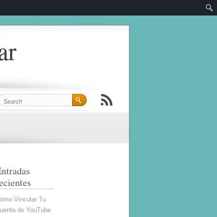
ar
ntradas
ecientes
ómo Vincular Tu
uenta de YouTube