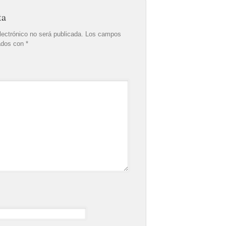
ta
lectrónico no será publicada.
Los campos
cados con
*