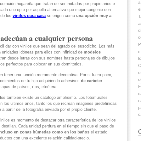
a
oración hogareña que tratan de ser imitadas por propietarios e
e
cada uno opte por aquella alternativa que mejor congenie con
ido los
vinilos para casa
se erigen como
una opción muy a
T
a
d
 adecúan a cualquier persona
d
P
fácil dar con vinilos que sean del agrado del susodicho. Los más
m
n unidades idóneas para ellos con infinidad de
modelos
tran desde letras con sus nombres hasta personajes de dibujos
l
os perfectos para colocar en sus dormitorios.
C
c
en tener una función meramente decorativa. Por si fuera poco,
d
nocimientos de tu hijo adquiriendo adhesivos
de carácter
mapas de países, ríos, etcétera.
E
c
los también existe un catálogo amplísimo. Los fotomurales
n
n los últimos años, tanto los que recrean imágenes predefinidas
p
 a partir de la fotografía enviada por el propio cliente.
c
nilos es momento de destacar otra característica de los vinilos
 destilan. Cada unidad perdura en el tiempo sin que el paso de
C
Incluso en zonas húmedas como en los baños
el estado
uctos con una excelente relación calidad-precio.