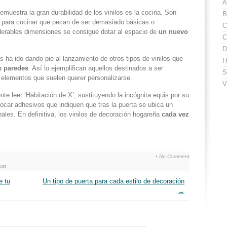
A
muestra la gran durabilidad de los vinilos es la cocina. Son
B
 para cocinar que pecan de ser demasiado básicas o
C
derables dimensiones se consigue dotar al espacio de
un nuevo
C
D
es ha ido dando pie al lanzamiento de otros tipos de vinilos que
H
s paredes
. Así lo ejemplifican aquellos destinados a ser
S
 elementos que suelen querer personalizarse.
V
e leer ‘Habitación de X’, sustituyendo la incógnita equis por su
car adhesivos que indiquen que tras la puerta se ubica un
les. En definitiva, los vinilos de decoración hogareña
cada vez
•
No Comment
ost
e tu
Un tipo de puerta para cada estilo de decoración
→