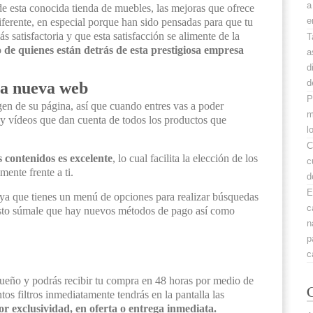
a
de esta conocida tienda de muebles, las mejoras que ofrece
e
iferente, en especial porque han sido pensadas para que tu
 satisfactoria y que esta satisfacción se alimente de la
T
o de quienes están detrás de esta prestigiosa empresa
a
d
d
ta nueva web
P
n de su página, así que cuando entres vas a poder
m
y vídeos que dan cuenta de todos los productos que
l
C
 contenidos es excelente
, lo cual facilita la elección de los
c
mente frente a ti.
d
E
, ya que tienes un menú de opciones para realizar búsquedas
c
esto súmale que hay nuevos métodos de pago así como
n
p
c
ueño y podrás recibir tu compra en 48 horas por medio de
C
tos filtros inmediatamente tendrás en la pantalla las
por exclusividad, en oferta o entrega inmediata.