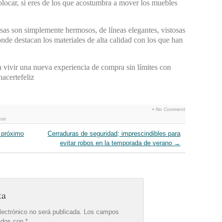
colocar, si eres de los que acostumbra a mover los muebles
as son simplemente hermosos, de líneas elegantes, vistosas
onde destacan los materiales de alta calidad con los que han
a vivir una nueva experiencia de compra sin límites con
acertefeliz
•
No Comment
ost
 próximo
Cerraduras de seguridad; imprescindibles para
evitar robos en la temporada de verano
→
ta
lectrónico no será publicada.
Los campos
cados con
*