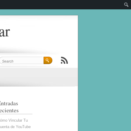
ar
ntradas
ecientes
ómo Vincular Tu
uenta de YouTube