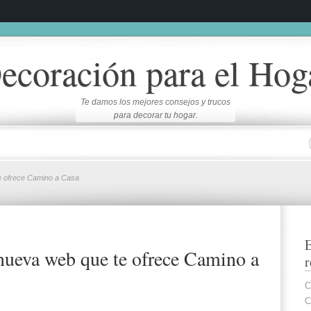
ecoración para el Hog
Te damos los mejores consejos y trucos
para decorar tu hogar.
e ofrece Camino a Casa
E
 nueva web que te ofrece Camino a
r
C
C