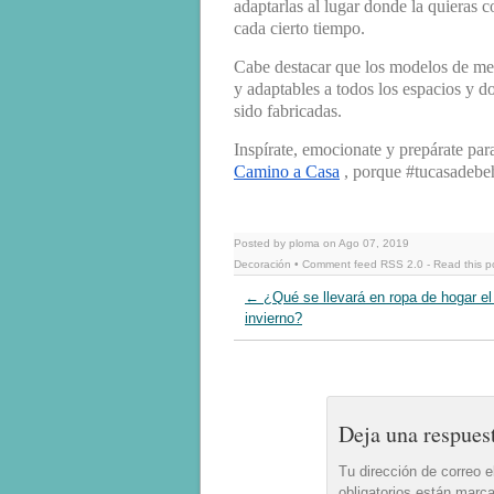
adaptarlas al lugar donde la quieras 
cada cierto tiempo.
Cabe destacar que los modelos de mes
y adaptables a todos los espacios y d
sido fabricadas.
Inspírate, emocionate y prepárate par
Camino a Casa
, porque #tucasadebeh
Posted by ploma on Ago 07, 2019
Decoración
• Comment feed
RSS 2.0
-
Read this p
←
¿Qué se llevará en ropa de hogar el
invierno?
Deja una respues
Tu dirección de correo e
obligatorios están mar