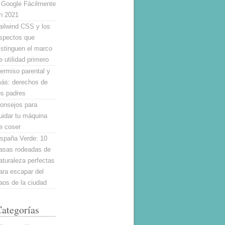
 Google Fácilmente
n 2021
ailwind CSS y los
spectos que
istinguen el marco
e utilidad primero
ermiso parental y
ás: derechos de
os padres
onsejos para
uidar tu máquina
e coser
spaña Verde: 10
asas rodeadas de
aturaleza perfectas
ara escapar del
aos de la ciudad
ategorías