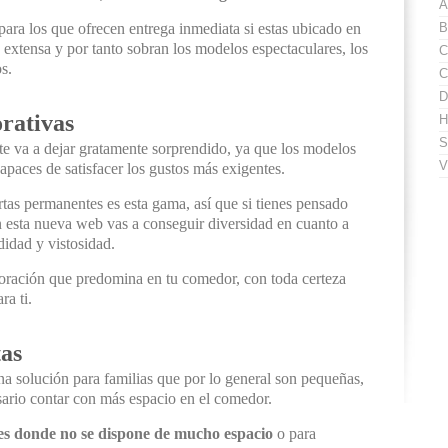
A
ra los que ofrecen entrega inmediata si estas ubicado en
B
extensa y por tanto sobran los modelos espectaculares, los
C
s.
C
D
orativas
H
S
te va a dejar gratamente sorprendido, ya que los modelos
V
apaces de satisfacer los gustos más exigentes.
as permanentes es esta gama, así que si tienes pensado
n esta nueva web vas a conseguir diversidad en cuanto a
didad y vistosidad.
ecoración que predomina en tu comedor, con toda certeza
ra ti.
tas
a solución para familias que por lo general son pequeñas,
sario contar con más espacio en el comedor.
nes donde no se dispone de mucho espacio
o para