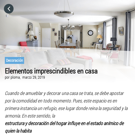
HOME
CATEGORÍAS
IR A
Decoración
Elementos imprescindibles en casa
VISITA EL SITIO WEB
por
ploma,
marzo 29, 2019
Cuando de amueblar y decorar una casa se trata, se debe apostar
por la comodidad en todo momento. Pues, este espacio es en
primera instancia un refugio, ese lugar donde reina la seguridad y la
armonía. En este sentido, la
estructura y decoración del hogar influye en el estado anímico de
quien la habita