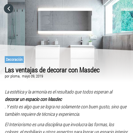
HOME
CATEGORÍAS
IR A
Decoración
Las ventajas de decorar con Masdec
VISITA EL SITIO WEB
por
ploma,
mayo 09, 2019
La estética y la armonía es el resultado que todos esperan al
decorar un espacio con Masdec
. Y esto es algo que se logra no solamente con buen gusto, sino que
también requiere de técnica y experiencia.
El Interiorismo es una disciplina que involucra las formas, los
colores, el mobiliario y otros aspectos para lograr un espacio interior