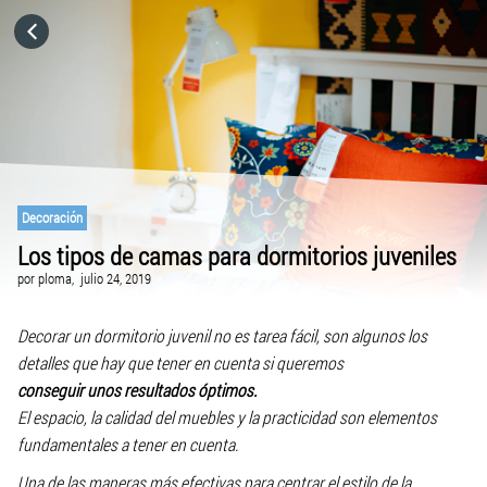
HOME
CATEGORÍAS
IR A
Decoración
Los tipos de camas para dormitorios juveniles
VISITA EL SITIO WEB
por
ploma,
julio 24, 2019
Decorar un dormitorio juvenil no es tarea fácil, son algunos los
detalles que hay que tener en cuenta si queremos
conseguir unos resultados óptimos.
El espacio, la calidad del muebles y la practicidad son elementos
fundamentales a tener en cuenta.
Una de las maneras más efectivas para centrar el estilo de la