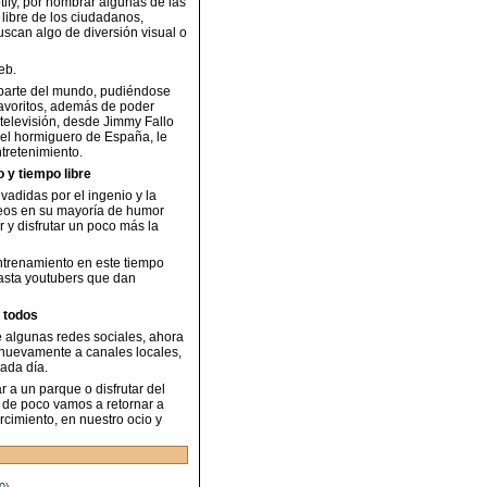
ify, por nombrar algunas de las
 libre de los ciudadanos,
scan algo de diversión visual o
eb.
 parte del mundo, pudiéndose
favoritos, además de poder
televisión, desde Jimmy Fallo
el hormiguero de España, le
tretenimiento.
 y tiempo libre
adidas por el ingenio y la
deos en su mayoría de humor
r y disfrutar un poco más la
ntrenamiento en este tiempo
hasta youtubers que dan
e todos
e algunas redes sociales, ahora
 nuevamente a canales locales,
ada día.
 a un parque o disfrutar del
o de poco vamos a retornar a
cimiento, en nuestro ocio y