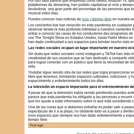
Por otro lado parece que empresas como Netflix, Amazon Tv, Spot
plataformas de streaming, han podido capitalizar el ocio y tiempo
llevándose una gran parte del porcentaje de las personas que bu
musical estos días.
Puedes conocer mas noticias de
ocio y tiempo libre
en nuestra w
Los conciertos live han renacido en esta pandemia en cualquier
observar desde la más profunda intimidad a nuestros cantantes 
entrar a conocer las casas de los conductores des programas de 
con The Tonight Show en Estados Unidos, hasta Pablo Motos en 
han dado continuidad a sus espacios para brindar mucho más en
Las redes sociales ocupan un lugar importante en nuestro ocio
Sin duda que redes sociales como instagram y TikTok han sido inv
creatividad de sus usuarios que se han dedicado a compartir ví
para lograr conectar con un público que tiene la necesidad de reí
vida.
Youtube sigue siendo otra de las redes que logra proporcionar e
libre que tenemos, brindando espacios culturales, noticiosos y 
esparcimiento y entretenimiento todos los días.
La televisión un espacio importante para el entretenimiento d
A pesar de que la televisión había venido perdiendo puestos ant
parece que esta pandemia ha obligado a las personas a recurrir
que los ayude a estar informados sobre lo que está sucediendo c
Una de las cosas que si debemos extrañar es poder salir a pasear
espectáculo de ir a la playa, no obstante todo va a pasar y dentr
esos espacios que siempre nos han dado entretenimiento y espar
tiempo libre.
Post tags: