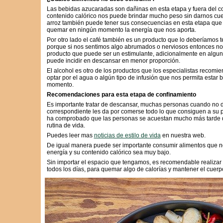
Las bebidas azucaradas son dañinas en esta etapa y fuera del co
contenido calórico nos puede brindar mucho peso sin darnos cuen
arroz también puede tener sus consecuencias en esta etapa que
quemar en ningún momento la energía que nos aporta.
Por otro lado el café también es un producto que lo deberíamos t
porque si nos sentimos algo abrumados o nerviosos entonces no 
producto que puede ser un estimulante, adicionalmente en algu
puede incidir en descansar en menor proporción.
El alcohol es otro de los productos que los especialistas recomie
optar por el agua o algún tipo de infusión que nos permita estar 
momento.
Recomendaciones para esta etapa de confinamiento
Es importante tratar de descansar, muchas personas cuando no 
correspondiente les da por comerse todo lo que consiguen a su 
ha comprobado que las personas se acuestan mucho más tarde de
rutina de vida.
Puedes leer mas
noticias de estilo de vida
en nuestra web.
De igual manera puede ser importante consumir alimentos que no
energía y su contenido calórico sea muy bajo.
Sin importar el espacio que tengamos, es recomendable realizar a
todos los días, para quemar algo de calorías y mantener el cuer