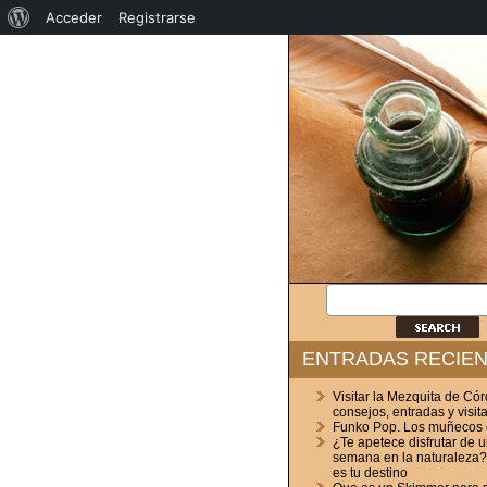
Acerca
Acceder
Registrarse
de
WordPress
ENTRADAS RECIE
Visitar la Mezquita de Có
consejos, entradas y visit
Funko Pop. Los muñecos
¿Te apetece disfrutar de u
semana en la naturaleza
es tu destino