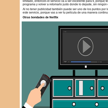
limitado, entonces el servicio va a ser excelente para ti, porque 
programa y volver a retomarlo justo donde lo dejaste, sin ningún
Al no tener publicidad también puede ser uno de los puntos por l
este servicio, porque vas a ver tu película de una manera continu
Otras bondades de Netflix