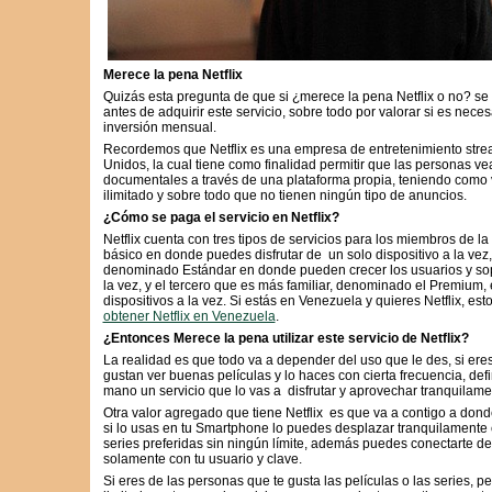
Merece la pena Netflix
Quizás esta pregunta de que si ¿merece la pena Netflix o no? s
antes de adquirir este servicio, sobre todo por valorar si es nec
inversión mensual.
Recordemos que Netflix es una empresa de entretenimiento str
Unidos, la cual tiene como finalidad permitir que las personas ve
documentales a través de una plataforma propia, teniendo como v
ilimitado y sobre todo que no tienen ningún tipo de anuncios.
¿Cómo se paga el servicio en Netflix?
Netflix cuenta con tres tipos de servicios para los miembros de la
básico en donde puedes disfrutar de un solo dispositivo a la vez
denominado Estándar en donde pueden crecer los usuarios y sopo
la vez, y el tercero que es más familiar, denominado el Premium, e
dispositivos a la vez. Si estás en Venezuela y quieres Netflix, es
obtener Netflix en Venezuela
.
¿Entonces Merece la pena utilizar este servicio de Netflix?
La realidad es que todo va a depender del uso que le des, si er
gustan ver buenas películas y lo haces con cierta frecuencia, def
mano un servicio que lo vas a disfrutar y aprovechar tranquilame
Otra valor agregado que tiene Netflix es que va a contigo a dond
si lo usas en tu Smartphone lo puedes desplazar tranquilamente c
series preferidas sin ningún límite, además puedes conectarte d
solamente con tu usuario y clave.
Si eres de las personas que te gusta las películas o las series, p