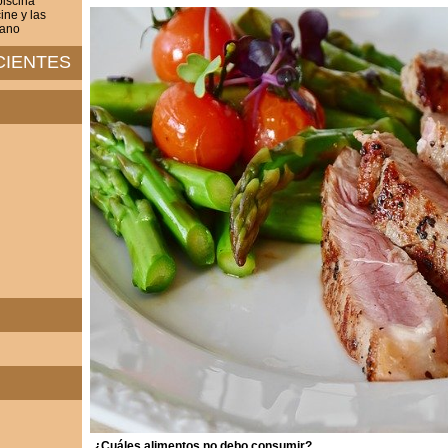
iscina
ine y las
rano
CIENTES
¿Cuáles alimentos no debo consumir?