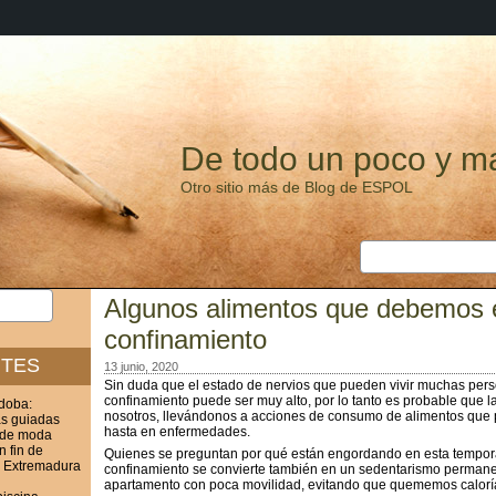
De todo un poco y m
Otro sitio más de Blog de ESPOL
Algunos alimentos que debemos e
confinamiento
NTES
13 junio, 2020
Sin duda que el estado de nervios que pueden vivir muchas per
confinamiento puede ser muy alto, por lo tanto es probable que 
rdoba:
nosotros, llevándonos a acciones de consumo de alimentos que p
as guiadas
hasta en enfermedades.
 de moda
n fin de
Quienes se preguntan por qué están engordando en esta tempo
? Extremadura
confinamiento se convierte también en un sedentarismo permane
apartamento con poca movilidad, evitando que quememos caloría