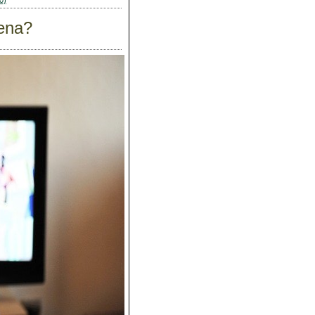
0)
pena?