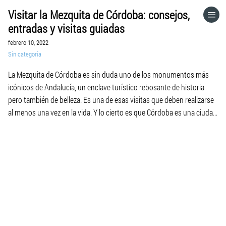
Visitar la Mezquita de Córdoba: consejos,
HOME
entradas y visitas guiadas
febrero 10, 2022
CATEGORÍAS
Sin categoría
La Mezquita de Córdoba es sin duda uno de los monumentos más
VISITA EL SITIO WEB
icónicos de Andalucía, un enclave turístico rebosante de historia
pero también de belleza. Es una de esas visitas que deben realizarse
al menos una vez en la vida. Y lo cierto es que Córdoba es una ciudad
que está muy bien comunicada: hay […]