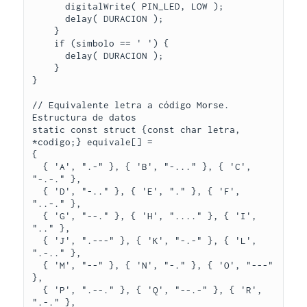
      digitalWrite( PIN_LED, LOW );

      delay( DURACION );

    }

    if (simbolo == ' ') {

      delay( DURACION );

    }

}

// Equivalente letra a código Morse. 
Estructura de datos

static const struct {const char letra, 
*codigo;} equivale[] =

{

  { 'A', ".-" }, { 'B', "-..." }, { 'C', 
"-.-." }, 

  { 'D', "-.." }, { 'E', "." }, { 'F', 
"..-." }, 

  { 'G', "--." }, { 'H', "...." }, { 'I', 
".." },

  { 'J', ".---" }, { 'K', "-.-" }, { 'L', 
".-.." },

  { 'M', "--" }, { 'N', "-." }, { 'O', "---" 
}, 

  { 'P', ".--." }, { 'Q', "--.-" }, { 'R', 
".-." },
