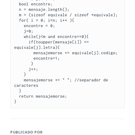
  bool encontre;

  n = mensaje.length();

  m = (sizeof equivale / sizeof *equivale);

  for( i = 0; i<n; i++ ){

    encontre = 0;

    j=0;

    while(j<m and encontre==0){

      if(toupper(mensaje[i]) == 
equivale[j].letra){

        mensajemorse += equivale[j].codigo;

        encontre=1;

       }

      j++;

    }

    mensajemorse += " "; //separador de 
caracteres

  }

  return mensajemorse;  

PUBLICADO POR