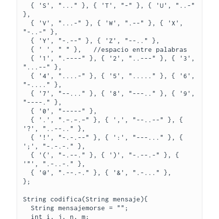
  { 'S', "..." }, { 'T', "-" }, { 'U', "..-" 
}, 

  { 'V', "...-" }, { 'W', ".--" }, { 'X', 
"-..-" },

  { 'Y', "-.--" }, { 'Z', "--.." }, 

  { ' ', " " },   //espacio entre palabras 

  { '1', ".----" }, { '2', "..---" }, { '3', 
"...--" },

  { '4', "....-" }, { '5', "....." }, { '6', 
"-...." }, 

  { '7', "--..." }, { '8', "---.." }, { '9', 
"----." }, 

  { '0', "-----" },

  { '.', ".–.–.–" }, { ',', "--..--" }, { 
'?', "..--.." },

  { '!', "-.-.--" }, { ':', "---..." }, { 
';', "-.-.-." }, 

  { '(', "-.--." }, { ')', "-.--.-" }, { 
'"', ".-..-." },

  { '@', ".--.-." }, { '&', ".-..." },

};

String codifica(String mensaje){

  String mensajemorse = "";

  int i, j, n, m;
