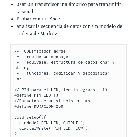
usar un transmisor inalámbrico para transmitir
la señal
Probar con un Xbee
analizar la secuencia de datos con un modelo de
Cadena de Markov
/*  CODificador morse

 *   recibe un mensaje

 *   equivale: estructura de datos char y 
string

 *   funciones: codificar y decodificar

 */

// PIN para el LED, led integrado = 13

#define PIN_LED 13

//Duración de un símbolo en  ms

#define DURACION 250

void setup(){

  pinMode( PIN_LED, OUTPUT );

  digitalWrite( PIN_LED, LOW );

}
