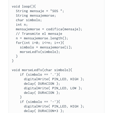
void loop(){

  String mensaje = "SOS ";

  String mensajemorse;

  char simbolo;

  int n;

  mensajemorse = codifica(mensaje);

  // Transmite el mensaje

  n = mensajemorse.length();

  for(int i=0; i<=n; i++){

    simbolo = mensajemorse[i];

    morseLedTx(simbolo);

  }

}

void morseLedTx(char simbolo){

    if (simbolo == '.'){

      digitalWrite( PIN_LED, HIGH );

      delay( DURACION );

      digitalWrite( PIN_LED, LOW );

      delay( DURACION );

    }

    if (simbolo == '-'){

      digitalWrite( PIN_LED, HIGH );

      delay( DURACION*3 );
